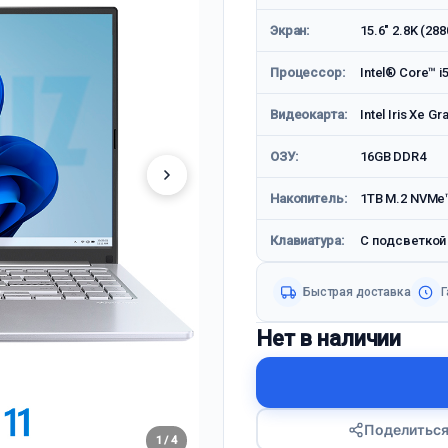
Экран:
15.6" 2.8K (2
Процессор:
Intel® Core™ i
Видеокарта:
Intel Iris Xe Gr
ОЗУ:
16GB DDR4
Накопитель:
1TB M.2 NVMe
Клавиатура:
С подсветкой
Быстрая доставка
Г
Нет в наличии
Поделитьс
1 / 4