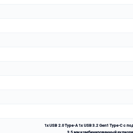
1x USB 2.0 Type-A 1x USB 3.2 Gen1 Type-C с п
3,5 мм комбинированный аудиораз