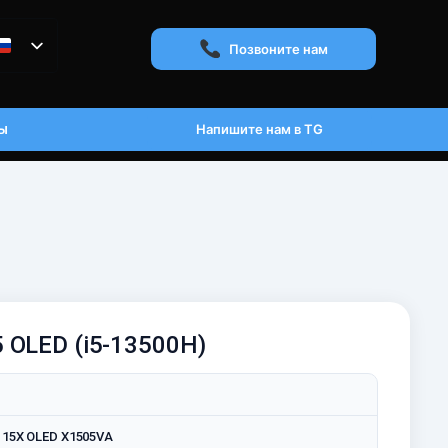
Позвоните нам
ы
Напишите нам в TG
5 OLED (i5-13500H)
 15X OLED X1505VA