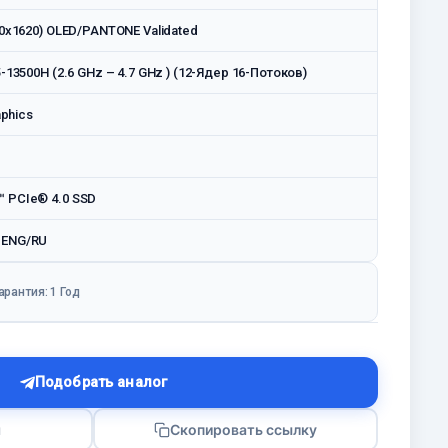
880x1620) OLED/PANTONE Validated
5-13500H (2.6 GHz – 4.7 GHz ) (12-Ядeр 16-Потоков)
aphics
™ PCIe® 4.0 SSD
 ENG/RU
арантия: 1 Год
Подобрать аналог
я
Скопировать ссылку