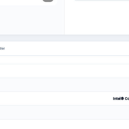
вы
Intel® C