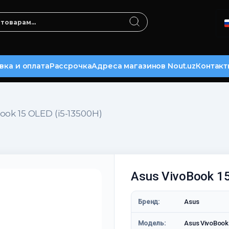
вка и оплата
Рассрочка
Адреса магазинов Nout.uz
Контакт
ook 15 OLED (i5-13500H)
Asus VivoBook 1
Бренд:
Asus
Модель:
Asus VivoBook