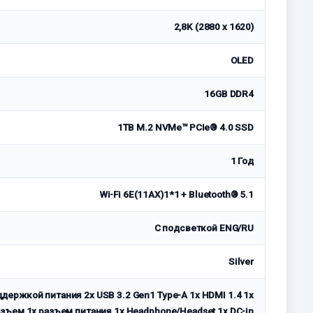
2,8K (2880 x 1620)
OLED
16GB DDR4
1TB M.2 NVMe™ PCIe® 4.0 SSD
1 Год
Wi-Fi 6E(11AX)1*1 + Bluetooth® 5.1
С подсветкой ENG/RU
Silver
оддержкой питания 2x USB 3.2 Gen1 Type-A 1x HDMI 1.4 1x
ъем 1x разъем питания 1x Headphone/Headset 1x DC-in