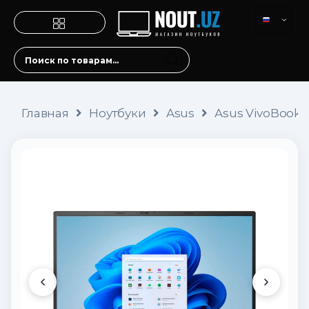
Главная
Ноутбуки
Asus
Asus VivoBook 15