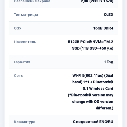
Разрешение экрана
2,8K (2880 x 1620)
Тип матрицы
OLED
ОЗУ
16GB DDR4
Накопитель
512GB PCIe® NVMe™ M.2
SSD (1TB SSD=+50 у.е)
Гарантия
1 Год
Сеть
Wi-Fi 5(802.11ac) (Dual
band) 1*1 + Bluetooth®
5.1 Wireless Card
(*Bluetooth® version may
change with OS version
different.)
Клавиатура
С подсветкой ENG/RU