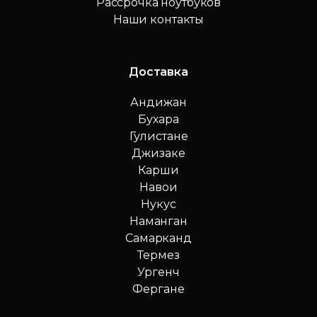
Рассрочка ноутбуков
Наши контакты
Доставка
Андижан
Бухара
Гулистане
Джизаке
Карши
Навои
Нукус
Наманган
Самарканд
Термез
Ургенч
Фергане