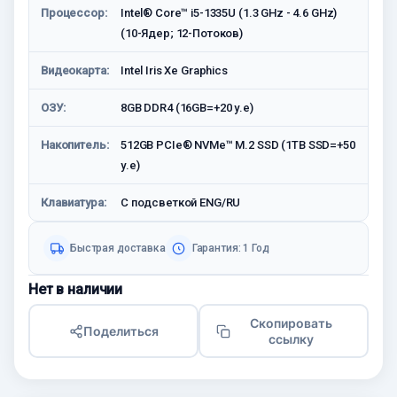
Процессор:
Intel® Core™ i5-1335U (1.3 GHz - 4.6 GHz)
(10-Ядeр; 12-Потоков)
Видеокарта:
Intel Iris Xe Graphics
ОЗУ:
8GB DDR4 (16GB=+20 у.е)
Накопитель:
512GB PCIe® NVMe™ M.2 SSD (1TB SSD=+50
у.е)
Клавиатура:
С подсветкой ENG/RU
Быстрая доставка
Гарантия: 1 Год
Нет в наличии
Скопировать
Поделиться
ссылку