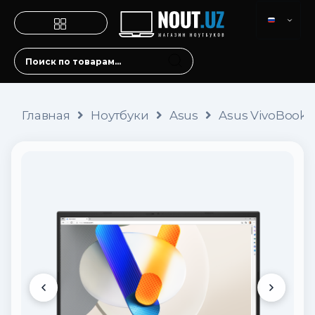
Главная
Ноутбуки
Asus
Asus VivoBook 17