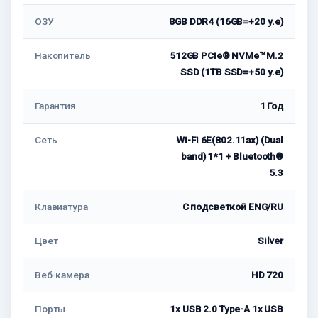
ОЗУ
8GB DDR4 (16GB=+20 у.е)
Накопитель
512GB PCIe® NVMe™ M.2
SSD (1TB SSD=+50 у.е)
Гарантия
1 Год
Сеть
Wi-Fi 6E(802.11ax) (Dual
band) 1*1 + Bluetooth®
5.3
Клавиатура
С подсветкой ENG/RU
Цвет
Silver
Веб-камера
HD 720
Порты
1x USB 2.0 Type-A 1x USB