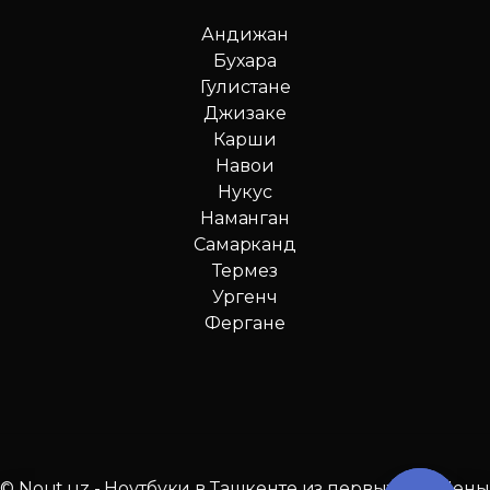
Андижан
Бухара
Гулистане
Джизаке
Карши
Навои
Нукус
Наманган
Самарканд
Термез
Ургенч
Фергане
© Nout.uz - Ноутбуки в Ташкенте из первых рук. Цены