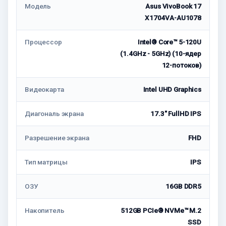
Модель
Asus VivoBook 17
X1704VA-AU1078
Процессор
Intel® Core™ 5-120U
(1.4GHz - 5GHz) (10-ядер
12-потоков)
Видеокарта
Intel UHD Graphics
Диагональ экрана
17.3" FullHD IPS
Разрешение экрана
FHD
Тип матрицы
IPS
ОЗУ
16GB DDR5
Накопитель
512GB PCIe® NVMe™ M.2
SSD