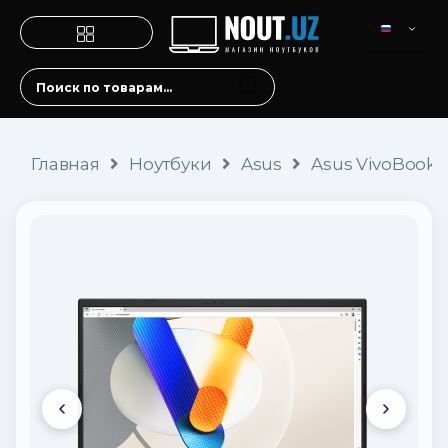
Главная
Ноутбуки
Asus
Asus VivoBook 1