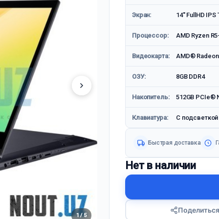
Экран:
14'' FullHD IP
Процессор:
AMD Ryzen R5-
Видеокарта:
AMD® Radeon 
ОЗУ:
8GB DDR4
Накопитель:
512GB PCIe® 
Клавиатура:
С подсветкой
Быстрая доставка
Г
Нет в наличии
Поделитьс
1 / 5