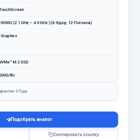
S TouchScreen
5500U (2.1 GHz – 4.0 GHz ) (6-Ядер; 12-Потоков)
Graphics
NVMe™ M.2 SSD
 ENG/RU
арантия: 2 Годa
Подобрать аналог
я
Скопировать ссылку