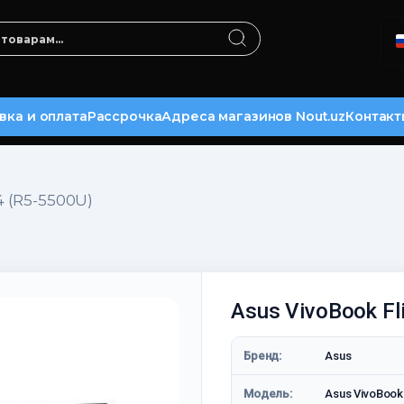
вка и оплата
Рассрочка
Адреса магазинов Nout.uz
Контакт
4 (R5-5500U)
Asus VivoBook Fl
Бренд:
Asus
Модель:
Asus VivoBook