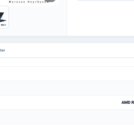
вы
AMD Ry