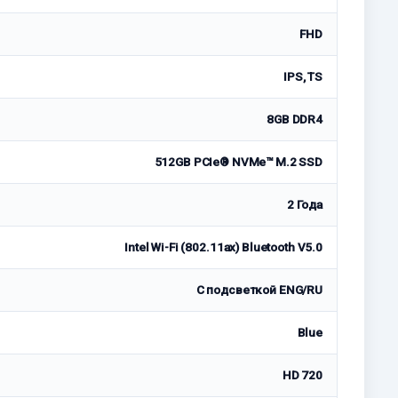
FHD
IPS, TS
8GB DDR4
512GB PCIe® NVMe™ M.2 SSD
2 Годa
Intel Wi-Fi (802.11ax) Bluetooth V5.0
С подсветкой ENG/RU
Blue
HD 720