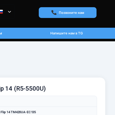
Позвоните нам
ы
Напишите нам в TG
ip 14 (R5-5500U)
 Flip 14 TM420UA-EC135