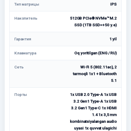
Тип матрицы
IPS
Накопитель
512GB PCIe® NVMe™ M.2
SSD (1TB SSD=+50 у.е)
Гарантия
1 yil
Клавиатура
Oq yoritilgan (ENG / RU)
Сеть
Wi-Fi 5 (802.11ac), 2
tarmoqli 1x1 + Bluetooth
5.1
Порты
1x USB 2.0 Type-A 1x USB
3.2 Gen1 Type-A 1x USB
3.2 Gen1 Type-C 1x HDMI
1.4 1x 3,5 mm
kombinatsiyalangan audio
uyasi 1x quvvat ulagichi