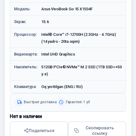
Модель:
Asus VivoBook Go 15 X1504F
Экран:
15.6
Процессор:
Intel® Core™ i7-12700H (2.3GHz - 4.7GHz)
(14 yadro - 20ta oqim)
Видеокарта:
Intel UHD Graphics
Накопитель:
512GB PCIe® NVMe™ M.2 SSD (1TB SSD=+50
у.е)
Клавиатура:
Oq yoritilgan (ENG / RU)
Быстрая доставка
Гарантия: 1 yil
Нет в наличии
Скопировать
Поделиться
ссылку