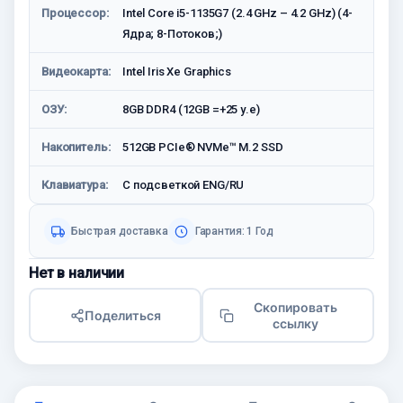
Процессор:
Intel Core i5-1135G7 (2.4 GHz – 4.2 GHz) (4-
Ядрa; 8-Потоков;)
Видеокарта:
Intel Iris Xe Graphics
ОЗУ:
8GB DDR4 (12GB =+25 у.е)
Накопитель:
512GB PCIe® NVMe™ M.2 SSD
Клавиатура:
С подсветкой ENG/RU
Быстрая доставка
Гарантия: 1 Год
Нет в наличии
Скопировать
Поделиться
ссылку