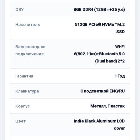
ОЗУ
8GB DDR4 (12GB =+25 у.е)
Накопитель
512GB PCIe® NVMe™ M.2
SSD
Беспроводное
Wi-Fi
подключение
6(802.11ax)+Bluetooth 5.0
(Dual band) 2*2
Гарантия
1 Год
Клавиатура
С подсветкой ENG/RU
Корпус
Металл, Пластик
Цвет
Indie Black Aluminum LCD
cover