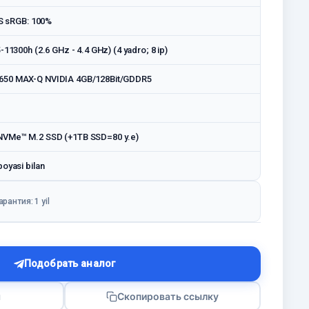
PS sRGB: 100%
-11300h (2.6 GHz - 4.4 GHz) (4 yadro; 8 ip)
650 MAX-Q NVIDIA 4GB/128Bit/GDDR5
VMe™ M.2 SSD (+1TB SSD=80 у.е)
oyasi bilan
арантия: 1 yil
Подобрать аналог
я
Скопировать ссылку