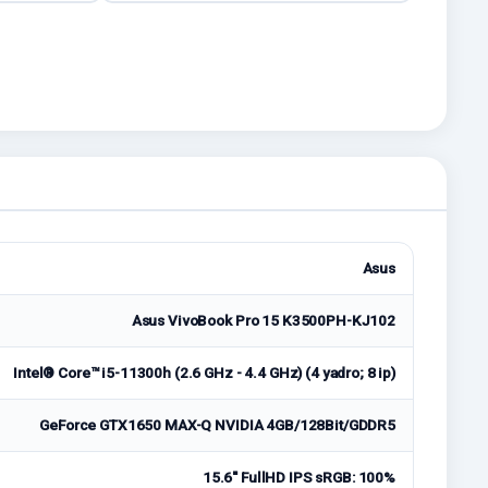
Asus
Asus VivoBook Pro 15 K3500PH-KJ102
Intel® Core™ i5-11300h (2.6 GHz - 4.4 GHz) (4 yadro; 8 ip)
GeForce GTX1650 MAX-Q NVIDIA 4GB/128Bit/GDDR5
15.6'' FullHD IPS sRGB: 100%