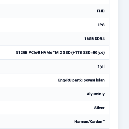
FHD
IPS
16GB DDR4
512GB PCIe® NVMe™ M.2 SSD (+1TB SSD=80 у.е)
1 yil
Eng/RU pastki poyasi bilan
Alyuminiy
Silver
Harman/Kardon™