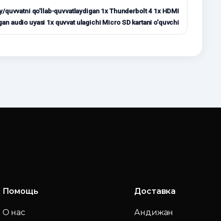
/quvvatni qo'llab-quvvatlaydigan 1x Thunderbolt 4 1x HDMI
an audio uyasi 1x quvvat ulagichi Micro SD kartani o'quvchi
Помощь
Доставка
О нас
Андижан