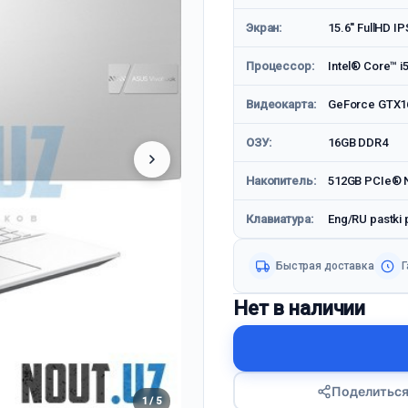
Экран:
15.6'' FullHD I
Процессор:
Intel® Core™ i5
Видеокарта:
GeForce GTX1
ОЗУ:
16GB DDR4
Накопитель:
512GB PCIe® N
Клавиатура:
Eng/RU pastki p
Быстрая доставка
Г
Нет в наличии
Поделитьс
1 / 5