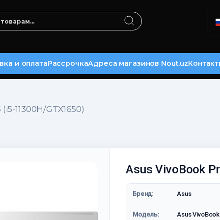
вка и оплата
Рассрочка
Адреса магазинов Nout.uz
Контакт
 (i5-11300H/GTX1650)
Asus VivoBook P
Бренд:
Asus
Модель:
Asus VivoBook