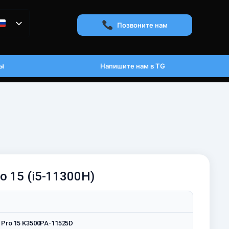
Позвоните нам
ы
Напишите нам в TG
o 15 (i5-11300H)
 Pro 15 K3500PA-11525D