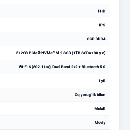
FHD
IPS
8GB DDR4
512GB PCIe® NVMe™ M.2 SSD (1TB SSD=+80 у.е)
Wi-Fi 6 (802.11ax), Dual Band 2x2 + Bluetooth 5.0
1 yil
Oq yorug'lik bilan
Metall
Moviy