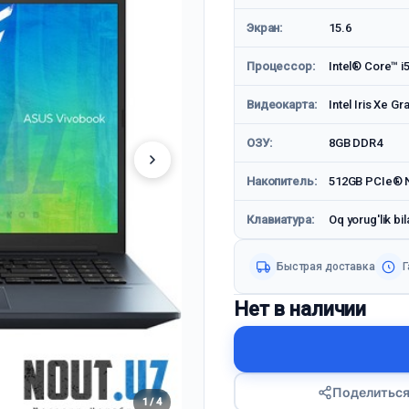
Экран:
15.6
Процессор:
Intel® Core™ i5
Видеокарта:
Intel Iris Xe Gr
ОЗУ:
8GB DDR4
Накопитель:
512GB PCIe® N
Клавиатура:
Oq yorug'lik bil
Быстрая доставка
Г
Нет в наличии
Поделитьс
1 / 4