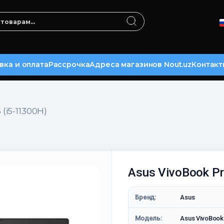
вка и оплата
Рассрочка
Адреса магазинов Nout.uz
Контакт
 (i5-11300H)
Asus VivoBook Pr
Бренд:
Asus
Модель:
Asus VivoBook