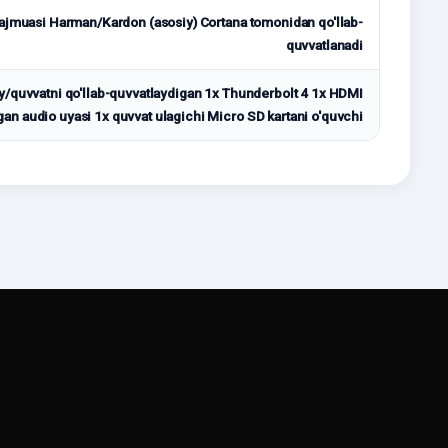
majmuasi Harman/Kardon (asosiy) Cortana tomonidan qo'llab-
quvvatlanadi
/quvvatni qo'llab-quvvatlaydigan 1x Thunderbolt 4 1x HDMI
an audio uyasi 1x quvvat ulagichi Micro SD kartani o'quvchi