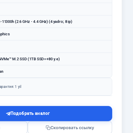
-11300h (2.6 GHz - 4.4 GHz) (4 yadro; 8 ip)
aphics
VMe™ M.2 SSD (1TB SSD=+80 у.е)
an
арантия: 1 yil
Подобрать аналог
я
Скопировать ссылку