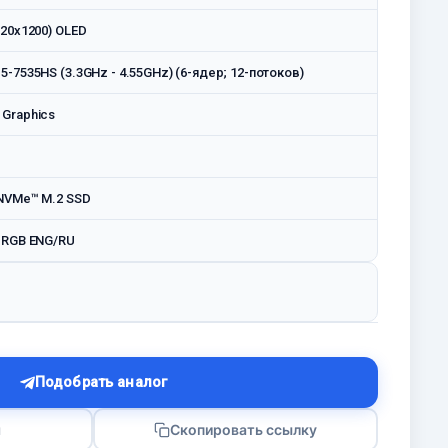
20x1200) OLED
-7535HS (3.3GHz - 4.55GHz) (6-ядер; 12-потоков)
Graphics
NVMe™ M.2 SSD
 RGB ENG/RU
Подобрать аналог
я
Скопировать ссылку