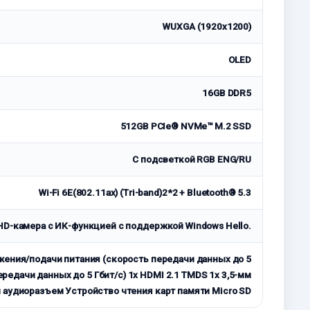
WUXGA (1920x1200)
OLED
16GB DDR5
512GB PCIe® NVMe™ M.2 SSD
С подсветкой RGB ENG/RU
Wi-Fi 6Е(802.11ax) (Tri-band)2*2 + Bluetooth® 5.3
HD-камера с ИК-функцией с поддержкой Windows Hello.
ажения/подачи питания (скорость передачи данных до 5
передачи данных до 5 Гбит/с) 1x HDMI 2.1 TMDS 1x 3,5-мм
аудиоразъем Устройство чтения карт памяти Micro SD