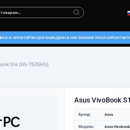
вка и оплата
Рассрочка
Адреса магазинов Nout.uz
Контакт
ook S14 (R5-7535HS)
Asus VivoBook S
Бренд:
Asus
Модель:
Asus Vivoboo