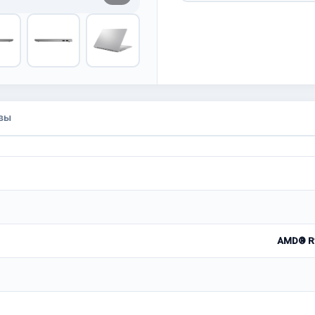
вы
AMD® Ry