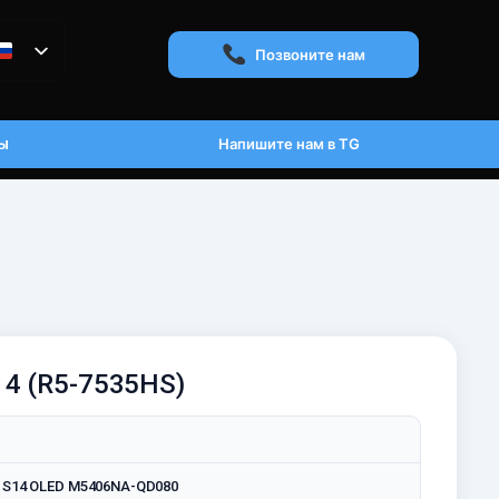
Позвоните нам
ы
Напишите нам в TG
14 (R5-7535HS)
k S14 OLED M5406NA-QD080