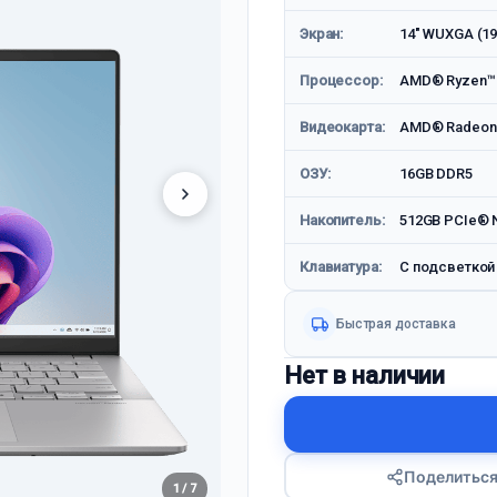
Экран:
14" WUXGA (19
Процессор:
AMD® Ryzen™ 5
Видеокарта:
AMD® Radeon 
ОЗУ:
16GB DDR5
Накопитель:
512GB PCIe® 
Клавиатура:
С подсветкой
Быстрая доставка
Нет в наличии
Поделитьс
1 / 7