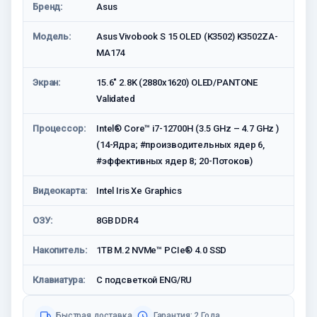
Бренд:
Asus
Модель:
Asus Vivobook S 15 OLED (K3502) K3502ZA-
MA174
Экран:
15.6" 2.8K (2880x1620) OLED/PANTONE
Validated
Процессор:
Intel® Core™ i7-12700H (3.5 GHz – 4.7 GHz )
(14-Ядра; #производительных ядер 6,
#эффективных ядер 8; 20-Потоков)
Видеокарта:
Intel Iris Xe Graphics
ОЗУ:
8GB DDR4
Накопитель:
1TB M.2 NVMe™ PCIe® 4.0 SSD
Клавиатура:
С подсветкой ENG/RU
Быстрая доставка
Гарантия: 2 Года