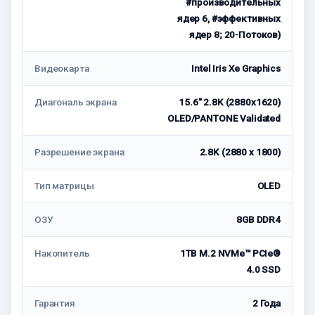
#производительных
ядер 6, #эффективных
ядер 8; 20-Потоков)
Видеокарта
Intel Iris Xe Graphics
Диагональ экрана
15.6" 2.8K (2880x1620)
OLED/PANTONE Validated
Разрешение экрана
2.8K (2880 x 1800)
Тип матрицы
OLED
ОЗУ
8GB DDR4
Накопитель
1TB M.2 NVMe™ PCIe®
4.0 SSD
Гарантия
2 Года