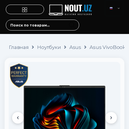
Главная
Ноутбуки
Asus
Asus VivoBook X