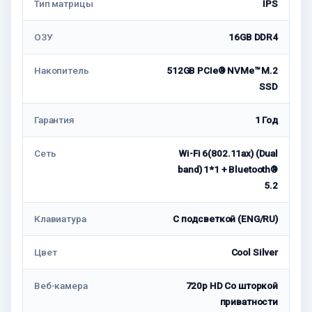
Тип матрицы
IPS
ОЗУ
16GB DDR4
Накопитель
512GB PCIe® NVMe™ M.2
SSD
Гарантия
1 Год
Сеть
Wi-Fi 6(802.11ax) (Dual
band) 1*1 + Bluetooth®
5.2
Клавиатура
С подсветкой (ENG/RU)
Цвет
Cool Silver
Веб-камера
720p HD Со шторкой
приватности