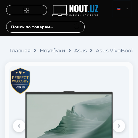
Главная
Ноутбуки
Asus
Asus VivoBook X