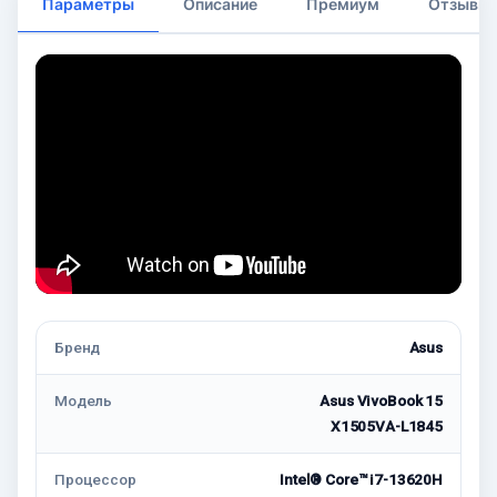
Параметры
Описание
Премиум
Отзывы
Бренд
Asus
Модель
Asus VivoBook 15
X1505VA-L1845
Процессор
Intel® Core™ i7-13620H