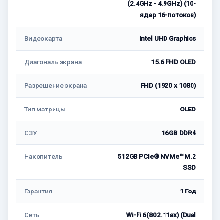
(2.4GHz - 4.9GHz) (10-
ядер 16-потоков)
Видеокарта
Intel UHD Graphics
Диагональ экрана
15.6 FHD OLED
Разрешение экрана
FHD (1920 x 1080)
Тип матрицы
OLED
ОЗУ
16GB DDR4
Накопитель
512GB PCIe® NVMe™ M.2
SSD
Гарантия
1 Год
Сеть
Wi-Fi 6(802.11ax) (Dual