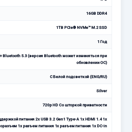
16GB DDR4
1TB PCIe® NVMe™ M.2 SSD
1 Год
1 + Bluetooth 5.3 (версия Bluetooth может изменяться при
обновлении ОС)
С Белой подсветкой (ENG/RU)
Silver
720p HD Со шторкой приватности
оддержкой питания 2x USB 3.2 Gen1 Type-A 1x HDMI 1.4 1x
оразъем 1x разъем питания 1x разъем питания 1x DC-in