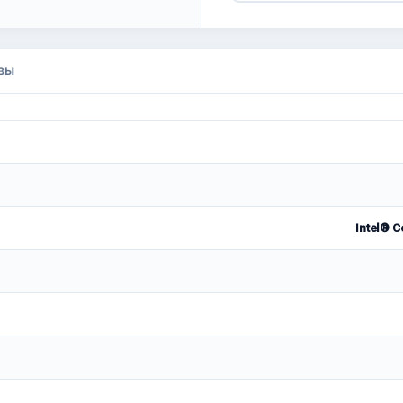
вы
Intel® C