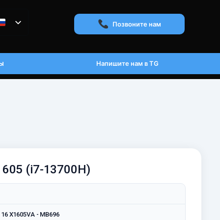
Позвоните нам
ы
Напишите нам в TG
1605 (i7-13700H)
 16 X1605VA - MB696