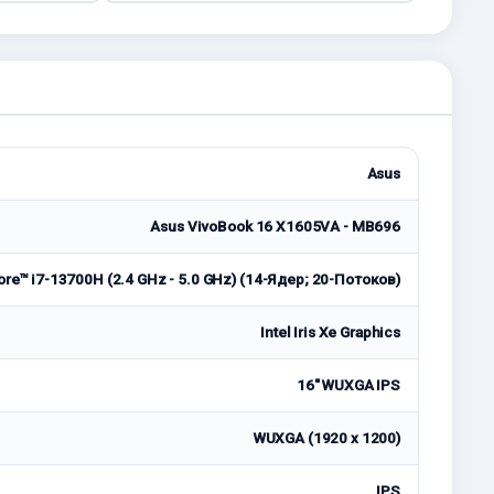
Asus
Asus VivoBook 16 X1605VA - MB696
ore™ i7-13700H (2.4 GHz - 5.0 GHz) (14-Ядeр; 20-Потоков)
Intel Iris Xe Graphics
16" WUXGA IPS
WUXGA (1920 x 1200)
IPS