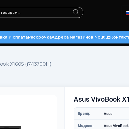
вка и оплата
Рассрочка
Адреса магазинов Nout.uz
Контакт
ook X1605 (i7-13700H)
Asus VivoBook X
Бренд:
Asus
Модель:
Asus VivoBook