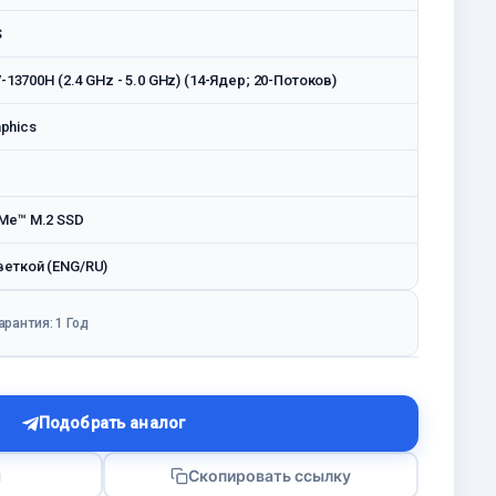
S
7-13700H (2.4 GHz - 5.0 GHz) (14-Ядeр; 20-Потоков)
aphics
Me™ M.2 SSD
веткой (ENG/RU)
арантия: 1 Год
Подобрать аналог
я
Скопировать ссылку