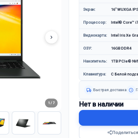
Экран:
16" WUXGA IP
Процессор:
Intel® Core™ i
Видеокарта:
Intel Iris Xe Gr
ОЗУ:
16GB DDR4
Накопитель:
1TB PCIe® NV
Клавиатура:
С Белой подс
Быстрая доставка
Г
Нет в наличии
1 / 7
Поделитьс