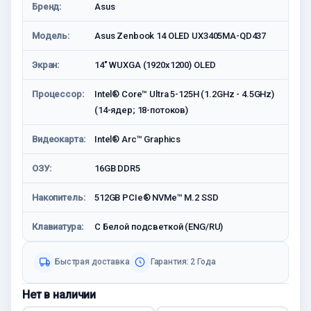
Бренд:
Asus
Модель:
Asus Zenbook 14 OLED UX3405MA-QD437
Экран:
14" WUXGA (1920x1200) OLED
Процессор:
Intel® Core™ Ultra 5-125H (1.2GHz - 4.5GHz)
(14-ядер; 18-потоков)
Видеокарта:
Intel® Arc™ Graphics
ОЗУ:
16GB DDR5
Накопитель:
512GB PCIe® NVMe™ M.2 SSD
Клавиатура:
С Белой подсветкой (ENG/RU)
Быстрая доставка
Гарантия: 2 Года
Нет в наличии