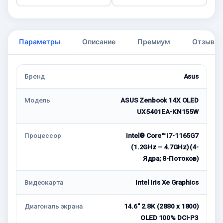
Параметры
Описание
Премиум
Отзывы
Бренд
Asus
Модель
ASUS Zenbook 14X OLED
UX5401EA-KN155W
Процессор
Intel® Core™ i7-1165G7
(1.2GHz – 4.7GHz) (4-
Ядра; 8-Потоков)
Видеокарта
Intel Iris Xe Graphics
Диагональ экрана
14.6'' 2.8K (2880 x 1800)
OLED 100% DCI-P3