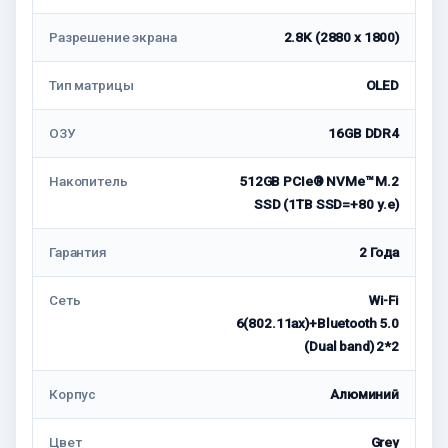
Разрешение экрана
2.8K (2880 x 1800)
Тип матрицы
OLED
ОЗУ
16GB DDR4
Накопитель
512GB PCIe® NVMe™ M.2
SSD (1TB SSD=+80 у.е)
Гарантия
2 Годa
Сеть
Wi-Fi
6(802.11ax)+Bluetooth 5.0
(Dual band) 2*2
Корпус
Алюминий
Цвет
Grey