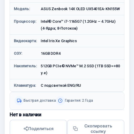
Модель:
ASUS Zenbook 14X OLED UX5401EA-KN155W
Процессор:
Intel® Core™ i7-1165G7 (1.2GHz – 4.7GHz)
(4-Ядра; 8-Потоков)
Видеокарта:
Intel Iris Xe Graphics
ОЗУ:
16GB DDR4
Накопитель:
512GB PCIe® NVMe™ M.2 SSD (1TB SSD=+80
у.е)
Клавиатура:
С подсветкой ENG/RU
Быстрая доставка
Гарантия: 2 Годa
Нет в наличии
Скопировать
Поделиться
ссылку