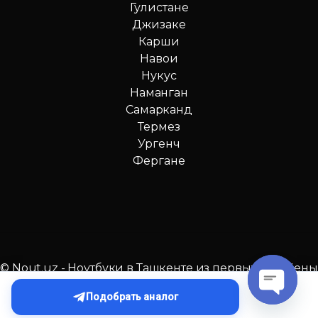
Гулистане
Джизаке
Карши
Навои
Нукус
Наманган
Самарканд
Термез
Ургенч
Фергане
© Nout.uz - Ноутбуки в Ташкенте из первых рук. Цены
№1 в Узбекистане!
Подобрать аналог
O