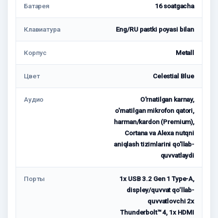
Батарея
16 soatgacha
Клавиатура
Eng/RU pastki poyasi bilan
Корпус
Metall
Цвет
Celestial Blue
Аудио
O'rnatilgan karnay,
o'rnatilgan mikrofon qatori,
harman/kardon (Premium),
Cortana va Alexa nutqni
aniqlash tizimlarini qo'llab-
quvvatlaydi
Порты
1x USB 3.2 Gen 1 Type-A,
displey/quvvat qo‘llab-
quvvatlovchi 2x
Thunderbolt™ 4, 1x HDMI