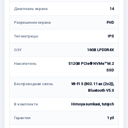
Диагональ экрана
14
Разрешение экрана
FHD
Тип матрицы
IPS
ОЗУ
16GB LPDDR4X
Накопитель
512GB PCIe® NVMe™ M.2
SSD
Беспроводная связь
Wi-Fi 5 (802.11 ax (2x2)),
Bluetooth V5.0
В комплекте
Himoya sumkasi, tutqich
Гарантия
1 yil