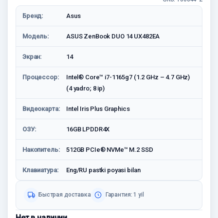
Бренд:
Asus
Модель:
ASUS ZenBook DUO 14 UX482EA
Экран:
14
Процессор:
Intel® Core™ i7-1165g7 (1.2 GHz – 4.7 GHz)
(4 yadro; 8 ip)
Видеокарта:
Intel Iris Plus Graphics
ОЗУ:
16GB LPDDR4X
Накопитель:
512GB PCIe® NVMe™ M.2 SSD
Клавиатура:
Eng/RU pastki poyasi bilan
Быстрая доставка
Гарантия: 1 yil
Нет в наличии