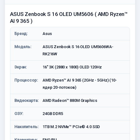
ASUS Zenbook S 16 OLED UM5606 ( AMD Ryzen™
AI 9 365 )
Бренд:
Asus
Модель:
ASUS Zenbook S 16 OLED UM5606WA-
RK216W
Экран:
16" 3K (2880 x 1800) OLED 120Hz
Процессор:
AMD Ryzen™ AI 9 365 (2GHz - 5GHz) (10-
ядер 20-потоков)
Видеокарта:
AMD Radeon™ 880M Graphics
ОЗУ:
24GB DDR5
Накопитель:
1TB M.2 NVMe™ PCIe® 4.0 SSD
Клавиатура:
ENG/RU