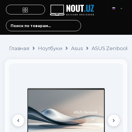
Главная
Ноутбуки
Asus
ASUS Zenbook S