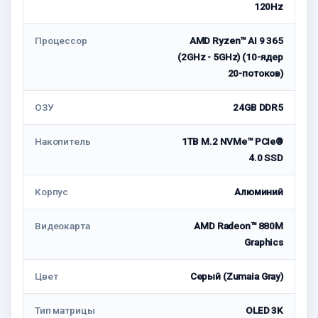
120Hz
Процессор
AMD Ryzen™ AI 9 365
(2GHz - 5GHz) (10-ядер
20-потоков)
ОЗУ
24GB DDR5
Накопитель
1TB M.2 NVMe™ PCIe®
4.0 SSD
Корпус
Алюминий
Видеокарта
AMD Radeon™ 880M
Graphics
Цвет
Серый (Zumaia Gray)
Тип матрицы
OLED 3K