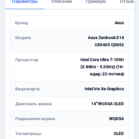
Параметры
Описание
Премиум
Отзывы
Бренд
Asus
Модель
Asus Zenbook S14
UX3405 QD652
Процессор
Intel Core Ultra 7-155H
(3.8GHz - 5.2GHz) (16-
ядер; 22-потока)
Видеокарта
Intel Iris Xe Graphics
Диагональ экрана
14" WUXGA OLED
Разрешение экрана
WQXGA
Тип матрицы
OLED