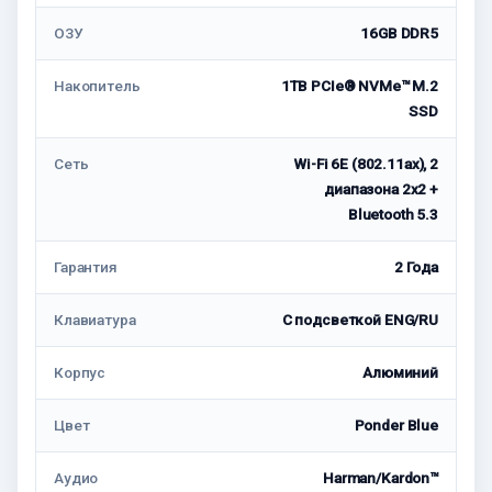
ОЗУ
16GB DDR5
Накопитель
1TB PCIe® NVMe™ M.2
SSD
Сеть
Wi-Fi 6E (802.11ax), 2
диапазона 2х2 +
Bluetooth 5.3
Гарантия
2 Года
Клавиатура
С подсветкой ENG/RU
Корпус
Алюминий
Цвет
Ponder Blue
Аудио
Harman/Kardon™