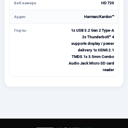
Веб-камера
HD 720
Аудио
Harman/Kardon™
Порты
1x USB 3.2 Gen 2 Type-A
2x Thunderbolt™ 4
supports display / power
delivery 1x HDMI 2.1
TMDS 1x 3.5mm Combo
Audio Jack Micro SD card
reader