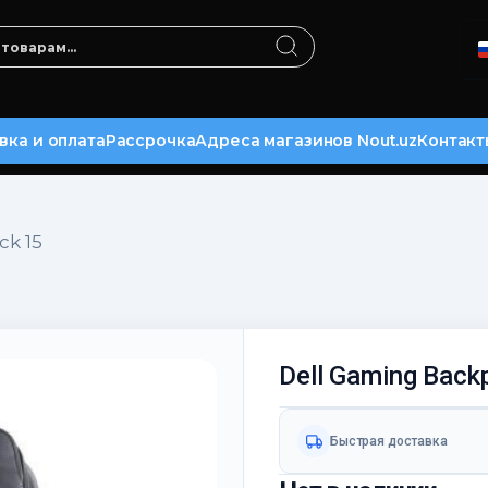
вка и оплата
Рассрочка
Адреса магазинов Nout.uz
Контакт
ck 15
Dell Gaming Back
Быстрая доставка