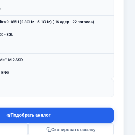
S
ltra 9-185H (2.3GHz - 5.1GHz) ( 16 ядер - 22 потоков)
00 - 8Gb
Me™ M.2 SSD
 ENG
Подобрать аналог
я
Скопировать ссылку