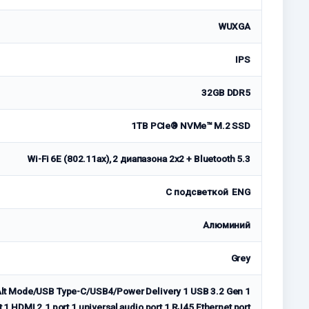
WUXGA
IPS
32GB DDR5
1TB PCIe® NVMe™ M.2 SSD
Wi-Fi 6E (802.11ax), 2 диапазона 2х2 + Bluetooth 5.3
С подсветкой ENG
Алюминий
Grey
 Alt Mode/USB Type-C/USB4/Power Delivery 1 USB 3.2 Gen 1
 1 HDMI 2.1 port 1 universal audio port 1 RJ45 Ethernet port