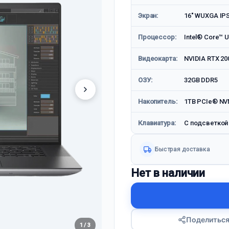
Экран:
16" WUXGA IP
Процессор:
Intel® Core™ U
Видеокарта:
NVIDIA RTX 20
ОЗУ:
32GB DDR5
Накопитель:
1TB PCIe® NV
Клавиатура:
С подсветкой
Быстрая доставка
Нет в наличии
Поделитьс
1 / 3