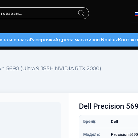
вка и оплата
Рассрочка
Адреса магазинов Nout.uz
Контакт
ion 5690 (Ultra 9-185H NVIDIA RTX 2000)
Dell Precision 56
Бренд:
Dell
Модель:
Precision 5690