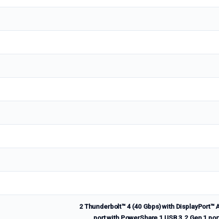
2 Thunderbolt™ 4 (40 Gbps) with DisplayPort™
port with PowerShare 1 USB 3.2 Gen 1 port