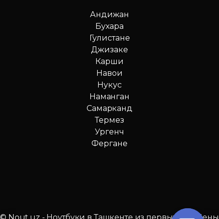
Андижан
Бухара
Гулистане
Джизаке
Карши
Навои
Нукус
Наманган
Самарканд
Термез
Ургенч
Фергане
© Nout.uz - Ноутбуки в Ташкенте из первых рук. Цены