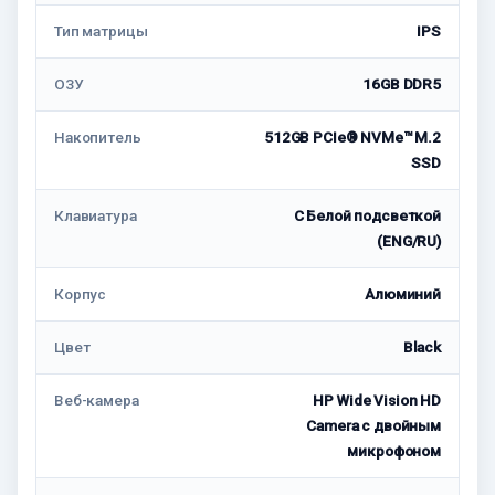
Тип матрицы
IPS
ОЗУ
16GB DDR5
Накопитель
512GB PCIe® NVMe™ M.2
SSD
Клавиатура
С Белой подсветкой
(ENG/RU)
Корпус
Алюминий
Цвет
Black
Веб-камера
HP Wide Vision HD
Camera с двойным
микрофоном