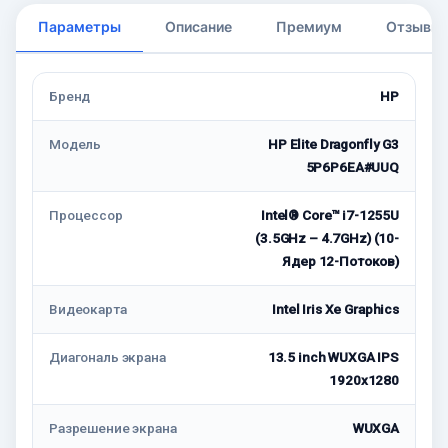
Параметры
Описание
Премиум
Отзывы
Бренд
HP
Модель
HP Elite Dragonfly G3
5P6P6EA#UUQ
Процессор
Intel® Core™ i7-1255U
(3.5GHz – 4.7GHz) (10-
Ядeр 12-Потоков)
Видеокарта
Intel Iris Xe Graphics
Диагональ экрана
13.5 inch WUXGA IPS
1920x1280
Разрешение экрана
WUXGA