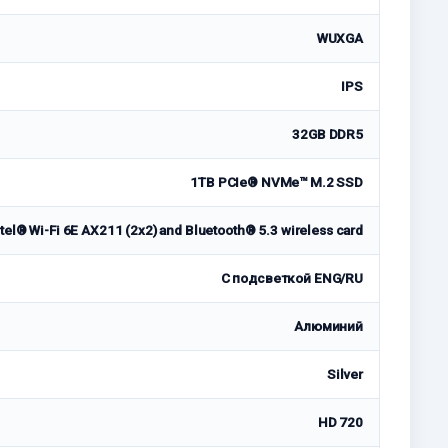
WUXGA
IPS
32GB DDR5
1TB PCIe® NVMe™ M.2 SSD
ntel® Wi-Fi 6E AX211 (2x2) and Bluetooth® 5.3 wireless card
С подсветкой ENG/RU
Алюминий
Silver
HD 720