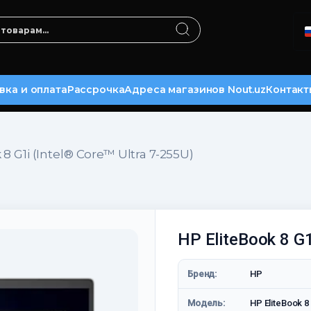
вка и оплата
Рассрочка
Адреса магазинов Nout.uz
Контакт
 8 G1i (Intel® Core™ Ultra 7-255U)
HP EliteBook 8 G1
Бренд:
HP
Модель:
HP EliteBook 8 