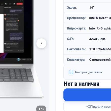
Экран:
14"
Процессор:
Intel® Core™ U
Видеокарта:
Intel(R) Graphi
ОЗУ:
32GB DDR5
Накопитель:
1TB PCIe® NV
Клавиатура:
С подсветкой
Быстрая доставка
Нет в наличии
Поделитьс
1 / 5