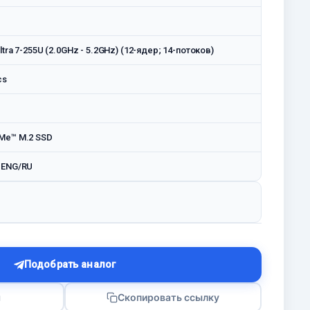
ltra 7-255U (2.0GHz - 5.2GHz) (12-ядер; 14-потоков)
cs
Me™ M.2 SSD
 ENG/RU
Подобрать аналог
я
Скопировать ссылку