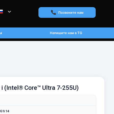
Позвоните нам
ы
Напишите нам в TG
i (Intel® Core™ Ultra 7-255U)
G1i 14