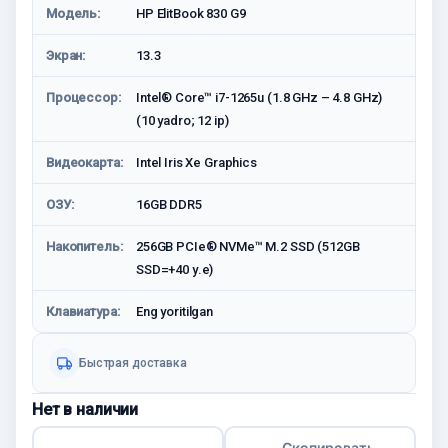
Модель:
HP ElitBook 830 G9
Экран:
13.3
Процессор:
Intel® Core™ i7-1265u (1.8 GHz – 4.8 GHz)
(10 yadro; 12 ip)
Видеокарта:
Intel Iris Xe Graphics
ОЗУ:
16GB DDR5
Накопитель:
256GB PCIe® NVMe™ M.2 SSD (512GB
SSD=+40 у.е)
Клавиатура:
Eng yoritilgan
Быстрая доставка
Нет в наличии
Скопировать