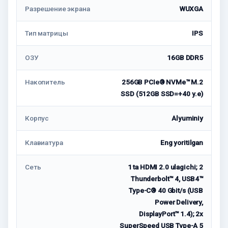
Разрешение экрана
WUXGA
Тип матрицы
IPS
ОЗУ
16GB DDR5
Накопитель
256GB PCIe® NVMe™ M.2
SSD (512GB SSD=+40 у.е)
Корпус
Alyuminiy
Клавиатура
Eng yoritilgan
Сеть
1 ta HDMI 2.0 ulagichi; 2
Thunderbolt™ 4, USB4™
Type-C® 40 Gbit/s (USB
Power Delivery,
DisplayPort™ 1.4); 2x
SuperSpeed ​​USB Type-A 5