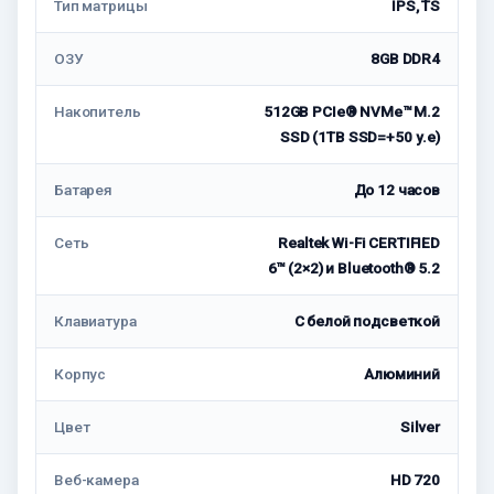
Тип матрицы
IPS, TS
ОЗУ
8GB DDR4
Накопитель
512GB PCIe® NVMe™ M.2
SSD (1TB SSD=+50 у.е)
Батарея
До 12 часов
Сеть
Realtek Wi-Fi CERTIFIED
6™ (2×2) и Bluetooth® 5.2
Клавиатура
С белой подсветкой
Корпус
Алюминий
Цвет
Silver
Веб-камера
HD 720