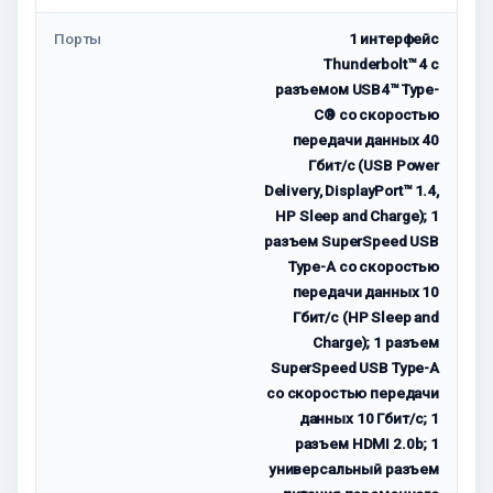
Порты
1 интерфейс
Thunderbolt™ 4 с
разъемом USB4™ Type-
C® со скоростью
передачи данных 40
Гбит/с (USB Power
Delivery, DisplayPort™ 1.4,
HP Sleep and Charge); 1
разъем SuperSpeed USB
Type-A со скоростью
передачи данных 10
Гбит/с (HP Sleep and
Charge); 1 разъем
SuperSpeed USB Type-A
со скоростью передачи
данных 10 Гбит/с; 1
разъем HDMI 2.0b; 1
универсальный разъем