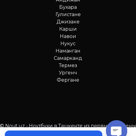
Бухара
Гулистане
Джизаке
Карши
Навои
Нукус
Наманган
Самарканд
Термез
Ургенч
Фергане
© Nout.uz - Ноутбуки в Ташкенте из первых рук. Цены
№1 в Узбекистане!