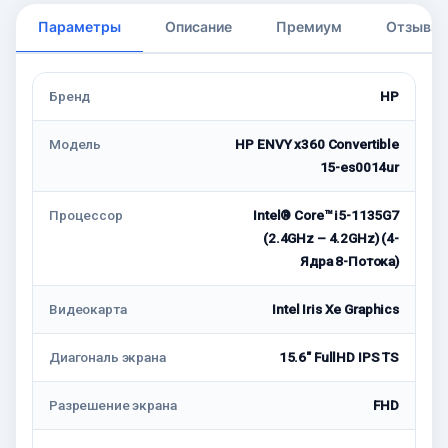
Параметры
Описание
Премиум
Отзывы
Бренд
HP
Модель
HP ENVY x360 Convertible
15-es0014ur
Процессор
Intel® Core™ i5-1135G7
(2.4GHz – 4.2GHz) (4-
Ядрa 8-Потокa)
Видеокарта
Intel Iris Xe Graphics
Диагональ экрана
15.6" FullHD IPS TS
Разрешение экрана
FHD