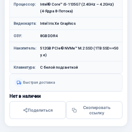
Процессор:
Intel® Core™ i5-1135G7 (2.4GHz – 4.2GHz)
(4-Ядрa 8-Потокa)
Видеокарта:
Intel Iris Xe Graphics
ОЗУ:
8GB DDR4
Накопитель:
512GB PCIe® NVMe™ M.2 SSD (1TB SSD=+50
у.е)
Клавиатура:
С белой подсветкой
Быстрая доставка
Нет в наличии
Скопировать
Поделиться
ссылку