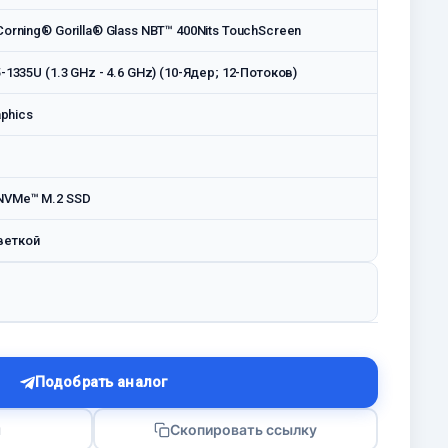
Corning® Gorilla® Glass NBT™ 400Nits TouchScreen
5-1335U (1.3 GHz - 4.6 GHz) (10-Ядeр; 12-Потоков)
aphics
NVMe™ M.2 SSD
веткой
Подобрать аналог
я
Скопировать ссылку