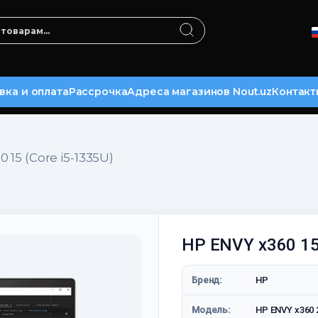
вка и оплата
Рассрочка
Адреса магазинов Nout.uz
Контакт
 15 (Core i5-1335U)
HP ENVY x360 15 
Бренд:
HP
Модель:
HP ENVY x360 2