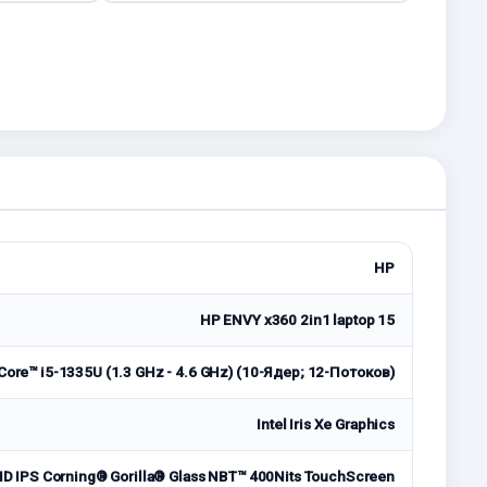
HP
HP ENVY x360 2in1 laptop 15
 Core™ i5-1335U (1.3 GHz - 4.6 GHz) (10-Ядeр; 12-Потоков)
Intel Iris Xe Graphics
HD IPS Corning® Gorilla® Glass NBT™ 400Nits TouchScreen