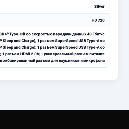
Silver
HD 720
USB4™ Type-C® со скоростью передачи данных 40 Гбит/с
 HP Sleep and Charge); 1 разъем SuperSpeed USB Type-A со
 Sleep and Charge); 1 разъем SuperSpeed USB Type-A со
; 1 разъем HDMI 2.0b; 1 универсальный разъем питания
1 комбинированный разъем для наушников и микрофона