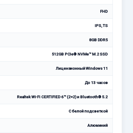
FHD
IPS, TS
8GB DDR5
512GB PCIe® NVMe™ M.2 SSD
Лицензионный Windows 11
До 13 часов
Realtek Wi-Fi CERTIFIED 6™ (2×2) и Bluetooth® 5.2
С белой подсветкой
Алюминий