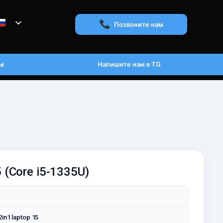
Позвоните нам
ы
Напишите нам в TG
(Core i5-1335U)
in1 laptop 15