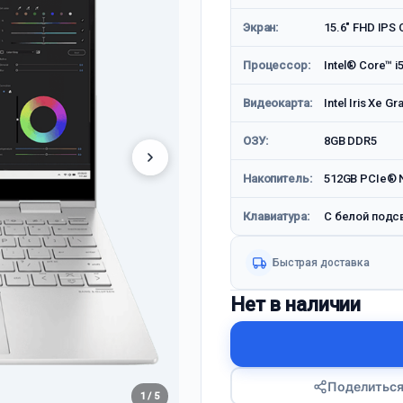
Экран:
15.6" FHD IPS 
Процессор:
Intel® Core™ i
Видеокарта:
Intel Iris Xe Gr
ОЗУ:
8GB DDR5
Накопитель:
512GB PCIe® 
Клавиатура:
С белой подс
Быстрая доставка
Нет в наличии
Поделитьс
1 / 5