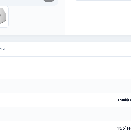
вы
Intel®
15.6" F