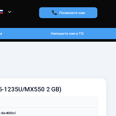
Позвоните нам
ы
Напишите нам в TG
i5-1235U/MX550 2 GB)
5-dw4003cl