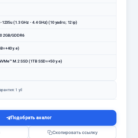
-1235u (1.3 GHz - 4.4 GHz) (10 yadro; 12 ip)
0 2GB/GDDR6
B=+40 у.е)
VMe™ M.2 SSD (1TB SSD=+50 у.е)
арантия: 1 yil
Подобрать аналог
я
Скопировать ссылку