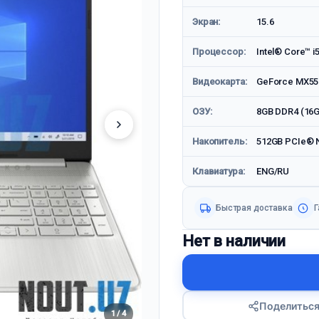
Экран:
15.6
Процессор:
Intel® Core™ i5
Видеокарта:
GeForce MX55
ОЗУ:
8GB DDR4 (16G
Накопитель:
512GB PCIe® N
Клавиатура:
ENG/RU
Быстрая доставка
Г
Нет в наличии
Поделитьс
1 / 4