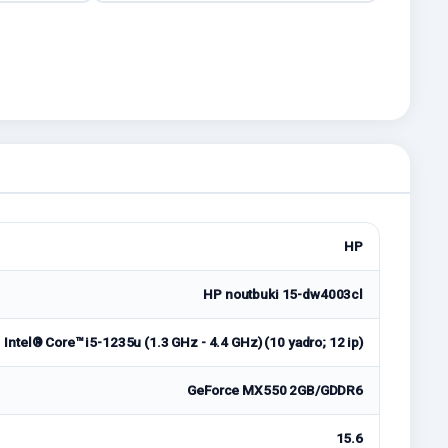
HP
HP noutbuki 15-dw4003cl
Intel® Core™ i5-1235u (1.3 GHz - 4.4 GHz) (10 yadro; 12 ip)
GeForce MX550 2GB/GDDR6
15.6