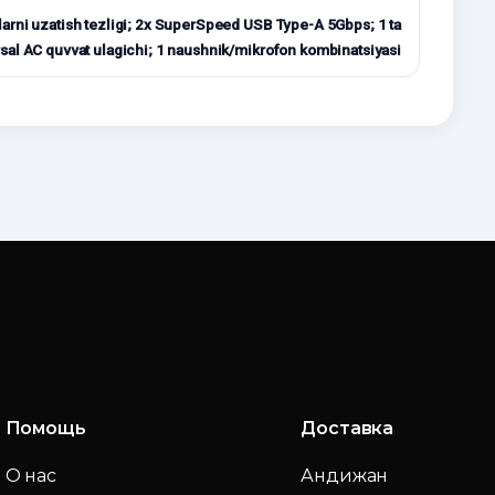
rni uzatish tezligi; 2x SuperSpeed ​​USB Type-A 5Gbps; 1 ta
sal AC quvvat ulagichi; 1 naushnik/mikrofon kombinatsiyasi
Помощь
Доставка
О нас
Андижан