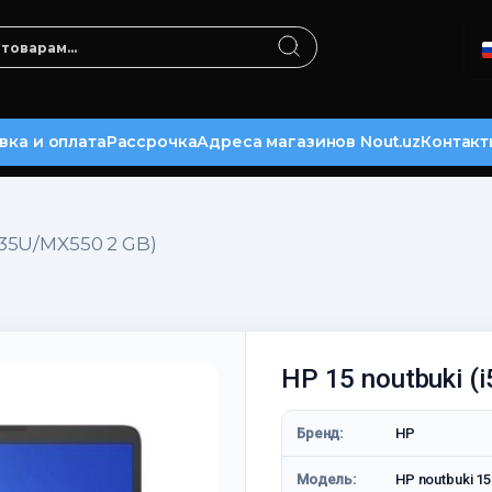
вка и оплата
Рассрочка
Адреса магазинов Nout.uz
Контакт
1235U/MX550 2 GB)
HP 15 noutbuki (
Бренд:
HP
Модель:
HP noutbuki 1