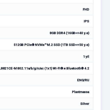
FHD
IPS
8GB DDR4 (16GB=+40 у.е)
512GB PCIe® NVMe™ M.2 SSD (1TB SSD=+50 у.е)
1 yil
L8821CE-M 802.11a/b/g/n/ac (1x1) Wi-Fi® и Bluetooth® 4.2
ENG/RU
Plastmassa
Silver