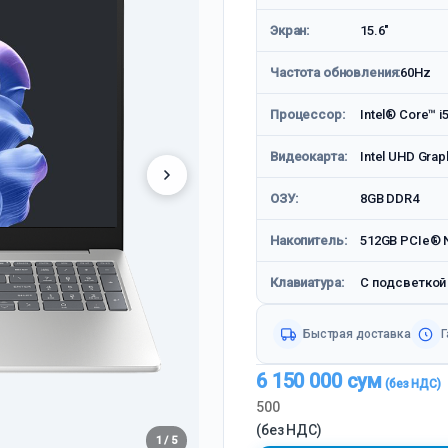
Экран:
15.6"
Частота обновления:
60Hz
Процессор:
Intel® Core™ i
Видеокарта:
Intel UHD Grap
ОЗУ:
8GB DDR4
Накопитель:
512GB PCIe® 
Клавиатура:
С подсветкой
Быстрая доставка
Г
6 150 000
сум
500
(без НДС)
1 / 5