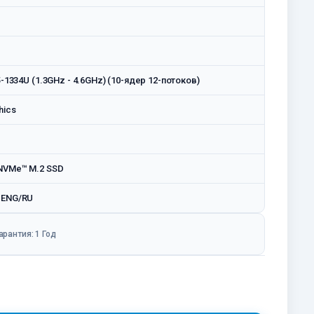
5-1334U (1.3GHz - 4.6GHz) (10-ядер 12-потоков)
hics
NVMe™ M.2 SSD
 ENG/RU
арантия: 1 Год