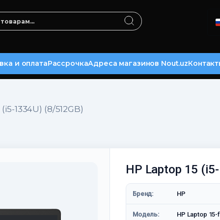
вка и оплата
Рассрочка
Адреса магазинов Nout.uz
Контакт
 (i5-1334U) (8/512GB)
HP Laptop 15 (i5
Бренд:
HP
Модель:
HP Laptop 15-