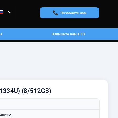
Позвоните нам
ы
Напишите нам в TG
-1334U) (8/512GB)
fd0213ci