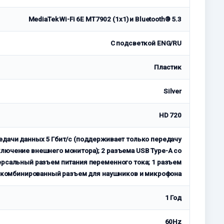
MediaTek Wi-Fi 6E MT7902 (1x1) и Bluetooth® 5.3
С подсветкой ENG/RU
Пластик
Silver
HD 720
едачи данных 5 Гбит/с (поддерживает только передачу
ключение внешнего монитора); 2 разъема USB Type-A со
ерсальный разъем питания переменного тока; 1 разъем
1 комбинированный разъем для наушников и микрофона
1 Год
60Hz