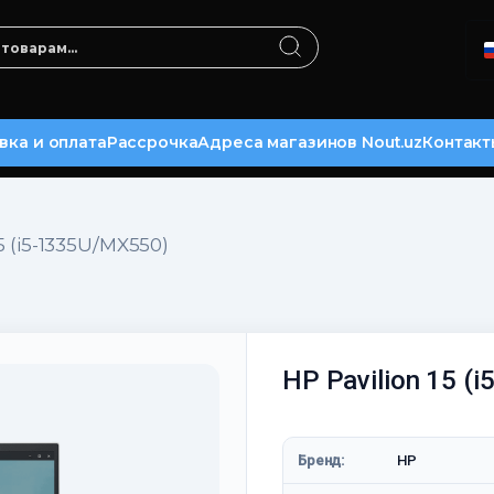
вка и оплата
Рассрочка
Адреса магазинов Nout.uz
Контакт
15 (i5-1335U/MX550)
HP Pavilion 15 (
Бренд:
HP