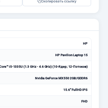
я
Скопировать ссылку
HP
HP Pavilion Laptop 15
 Core™ i5-1335U (1.3 GHz - 4.6 GHz) (10-Ядeр; 12-Потоков)
Nvidia GeForce MX550 2GB/GDDR6
15.6" FullHD IPS
FHD