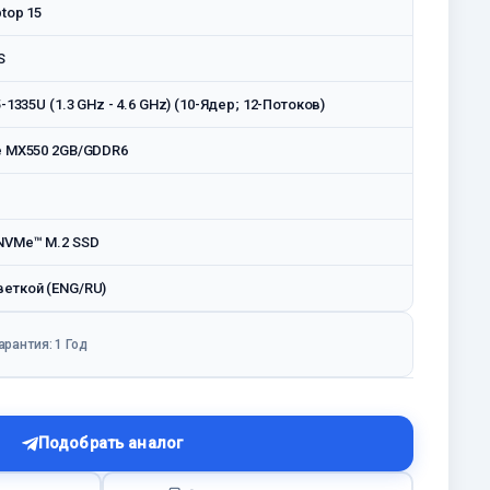
ptop 15
S
5-1335U (1.3 GHz - 4.6 GHz) (10-Ядeр; 12-Потоков)
ce MX550 2GB/GDDR6
NVMe™ M.2 SSD
веткой (ENG/RU)
арантия: 1 Год
Подобрать аналог