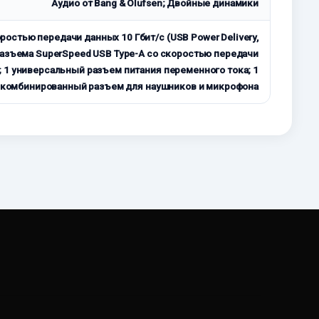
Аудио от Bang & Olufsen; Двойные динамики
ростью передачи данных 10 Гбит/с (USB Power Delivery,
 2 разъема SuperSpeed USB Type-A со скоростью передачи
0; 1 универсальный разъем питания переменного тока; 1
комбинированный разъем для наушников и микрофона