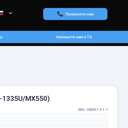
Позвоните нам
ы
Напишите нам в TG
i5-1335U/MX550)
SKU: 100057-3-1-1