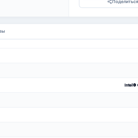
Поделитьс
вы
Intel®