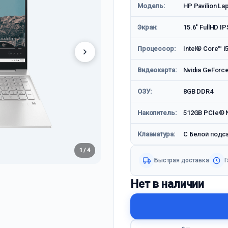
Модель:
HP Pavilion La
Экран:
15.6" FullHD IP
Процессор:
Intel® Core™ i
Видеокарта:
Nvidia GeFor
ОЗУ:
8GB DDR4
Накопитель:
512GB PCIe® 
Клавиатура:
С Белой подс
1 / 4
Быстрая доставка
Г
Нет в наличии