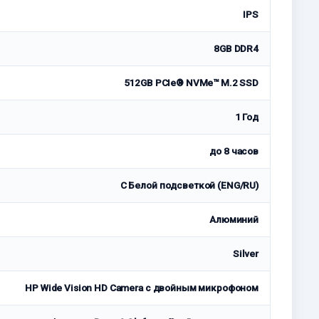
IPS
8GB DDR4
512GB PCIe® NVMe™ M.2 SSD
1 Год
до 8 часов
С Белой подсветкой (ENG/RU)
Алюминий
Silver
HP Wide Vision HD Camera с двойным микрофоном