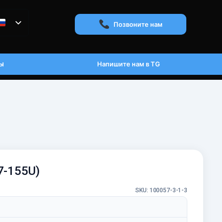
Позвоните нам
ы
Напишите нам в TG
u7-155U)
SKU: 100057-3-1-3