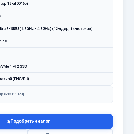
ptop 16-af0016ci
S
ltra 7-155U (1.7GHz - 4.8GHz) (12-ядер; 14-потоков)
hics
NVMe™ M.2 SSD
веткой (ENG/RU)
арантия: 1 Год
Подобрать аналог