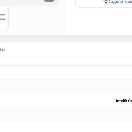
Поделитьс
вы
Intel® C