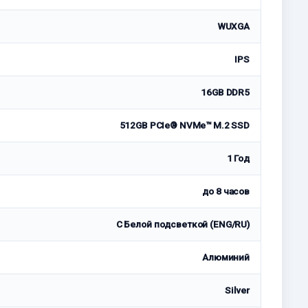
WUXGA
IPS
16GB DDR5
512GB PCIe® NVMe™ M.2 SSD
1 Год
до 8 часов
С Белой подсветкой (ENG/RU)
Алюминий
Silver