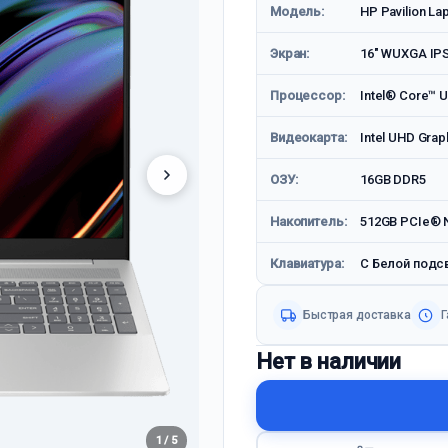
Модель:
HP Pavilion La
Экран:
16" WUXGA IP
Процессор:
Intel® Core™ U
Видеокарта:
Intel UHD Grap
ОЗУ:
16GB DDR5
Накопитель:
512GB PCIe® 
Клавиатура:
С Белой подс
Быстрая доставка
Г
Нет в наличии
1 / 5