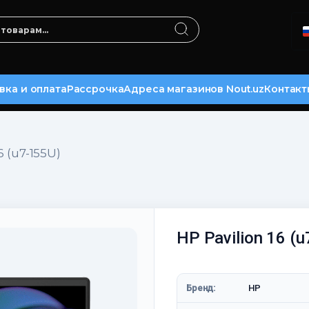
вка и оплата
Рассрочка
Адреса магазинов Nout.uz
Контакт
6 (u7-155U)
HP Pavilion 16 (
Бренд:
HP