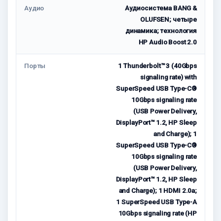
Аудио
Аудиосистема BANG &
OLUFSEN; четыре
динамика; технология
HP Audio Boost 2.0
Порты
1 Thunderbolt™ 3 (40Gbps
signaling rate) with
SuperSpeed USB Type-C®
10Gbps signaling rate
(USB Power Delivery,
DisplayPort™ 1.2, HP Sleep
and Charge); 1
SuperSpeed USB Type-C®
10Gbps signaling rate
(USB Power Delivery,
DisplayPort™ 1.2, HP Sleep
and Charge); 1 HDMI 2.0a;
1 SuperSpeed USB Type-A
10Gbps signaling rate (HP