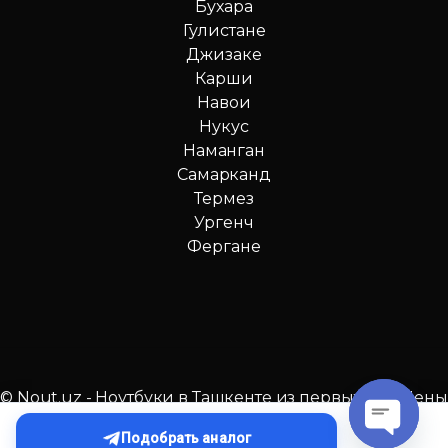
Бухара
Гулистане
Джизаке
Карши
Навои
Нукус
Наманган
Самарканд
Термез
Ургенч
Фергане
© Nout.uz - Ноутбуки в Ташкенте из первых рук. Цены
№1 в Узбекистане!
Подобрать аналог