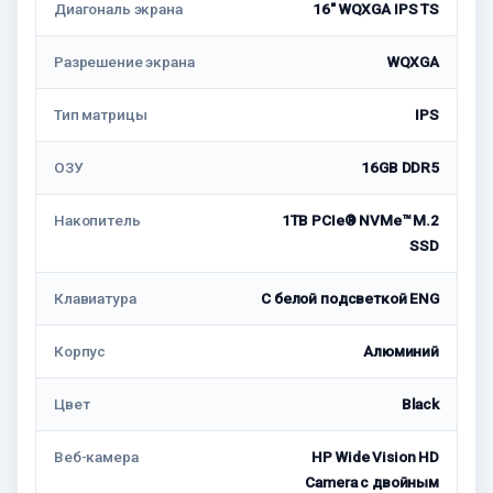
Диагональ экрана
16" WQXGA IPS TS
Разрешение экрана
WQXGA
Тип матрицы
IPS
ОЗУ
16GB DDR5
Накопитель
1TB PCIe® NVMe™ M.2
SSD
Клавиатура
С белой подсветкой ENG
Корпус
Алюминий
Цвет
Black
Веб-камера
HP Wide Vision HD
Camera с двойным