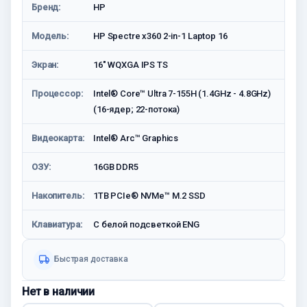
Бренд:
HP
Модель:
HP Spectre x360 2-in-1 Laptop 16
Экран:
16" WQXGA IPS TS
Процессор:
Intel® Core™ Ultra 7-155H (1.4GHz - 4.8GHz)
(16-ядер; 22-потока)
Видеокарта:
Intel® Arc™ Graphics
ОЗУ:
16GB DDR5
Накопитель:
1TB PCIe® NVMe™ M.2 SSD
Клавиатура:
С белой подсветкой ENG
Быстрая доставка
Нет в наличии