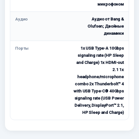
микрофоном
Аудио
Аудио от Bang &
Olufsen; Двойные
динамики
Порты
1x USB Type-A 10Gbps
signaling rate (HP Sleep
and Charge) 1x HDMI-out
2.1 1x
headphone/microphone
combo 2x Thunderbolt™ 4
with USB Type-C® 40Gbps
signaling rate (USB Power
Delivery, DisplayPort™ 2.1,
HP Sleep and Charge)