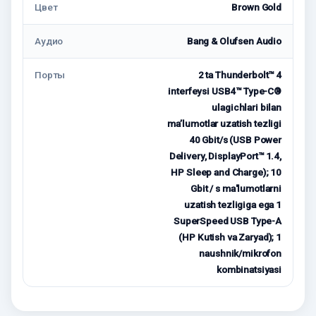
Цвет
Brown Gold
Аудио
Bang & Olufsen Audio
Порты
2 ta Thunderbolt™ 4
interfeysi USB4™ Type-C®
ulagichlari bilan
maʼlumotlar uzatish tezligi
40 Gbit/s (USB Power
Delivery, DisplayPort™ 1.4,
HP Sleep and Charge); 10
Gbit / s ma'lumotlarni
uzatish tezligiga ega 1
SuperSpeed ​​USB Type-A
(HP Kutish va Zaryad); 1
naushnik/mikrofon
kombinatsiyasi