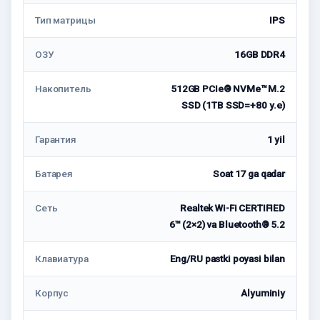
Тип матрицы
IPS
ОЗУ
16GB DDR4
Накопитель
512GB PCIe® NVMe™ M.2
SSD (1TB SSD=+80 у.е)
Гарантия
1 yil
Батарея
Soat 17 ga qadar
Сеть
Realtek Wi-Fi CERTIFIED
6™ (2×2) va Bluetooth® 5.2
Клавиатура
Eng/RU pastki poyasi bilan
Корпус
Alyuminiy