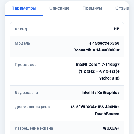
Параметры
Описание
Премиум
Отзывы
Бренд
HP
Модель
HP Spectre x360
Convertible 14-ea0008ur
Процессор
Intel® Core™ i7-1165g7
(1.2 GHz – 4.7 GHz) (4
yadro; 8 ip)
Видеокарта
Intel Iris Xe Graphics
Диагональ экрана
13.5'' WUXGA+ IPS 400Nits
TouchScreen
Разрешение экрана
WUXGA+