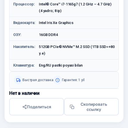
Процессор:
Intel® Core™ i7-1165g7 (1.2 GHz – 4.7 GHz)
(4 yadro; 8 ip)
Видеокарта:
Intel Iris Xe Graphics
ОЗУ:
16GB DDR4
Накопитель:
512GB PCIe® NVMe™ M.2 SSD (1TB SSD=+80
у.е)
Клавиатура:
Eng/RU pastki poyasi bilan
Быстрая доставка
Гарантия: 1 yil
Нет в наличии
Скопировать
Поделиться
ссылку