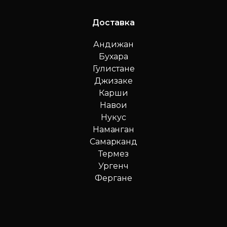
Доставка
Андижан
Бухара
Гулистане
Джизаке
Карши
Навои
Нукус
Наманган
Самарканд
Термез
Ургенч
Фергане