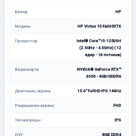
Бренд
HP
Модель
HP Victus 15-fa0053TX
Процессор
Intel® Core™ i5-12500H
(2.5GHz - 4.5GHz) ( 12
ядер - 16 потоков)
Видеокарта
NVIDIA® GeForce RTX™
3050 - 4GB/GDDR6
Диагональ экрана
15.6'' FullHD IPS 144Hz
Разрешение экрана
FHD
Тип матрицы
IPS
ОЗУ
8GB DDR4