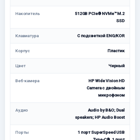
Накопитель
512GB PCIe® NVMe™ M.2
SSD
Клавиатура
С подсветкой ENG/KOR
Корпус
Пластик
Цвет
Черный
Веб-камера
HP Wide Vision HD
Camera с двойным
микрофоном
Аудио
Audio by B&O; Dual
speakers; HP Audio Boost
Порты
1 порт SuperSpeed USB
Type-C®, 1 порт