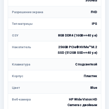
300Nits
Разрешение экрана
FHD
Тип матрицы
IPS
ОЗУ
8GB DDR4 (16GB=+40 у.е)
Накопитель
256GB PCIe® NVMe™ M.2
SSD (512GB SSD=+40 у.е)
Клавиатура
C подсветкой
Корпус
Пластик
Цвет
Blue
Веб-камера
HP Wide Vision HD
Camera с двойным