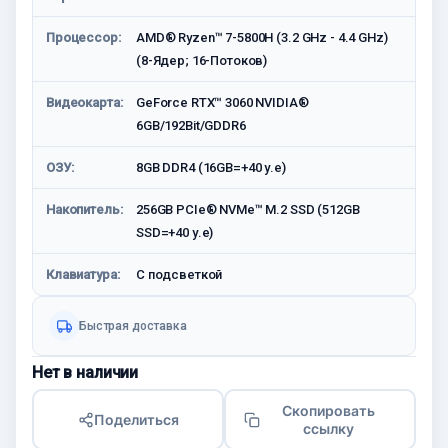
Процессор:
AMD® Ryzen™ 7-5800H (3.2 GHz - 4.4 GHz)
(8-Ядер; 16-Потоков)
Видеокарта:
GeForce RTX™ 3060 NVIDIA®
6GB/192Bit/GDDR6
ОЗУ:
8GB DDR4 (16GB=+40 у.е)
Накопитель:
256GB PCIe® NVMe™ M.2 SSD (512GB
SSD=+40 у.е)
Клавиатура:
C подсветкой
Быстрая доставка
Нет в наличии
Скопировать
Поделиться
ссылку