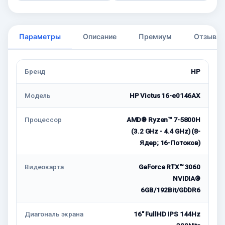
Параметры
Описание
Премиум
Отзывы
Бренд
HP
Модель
HP Victus 16-e0146AX
Процессор
AMD® Ryzen™ 7-5800H
(3.2 GHz - 4.4 GHz) (8-
Ядер; 16-Потоков)
Видеокарта
GeForce RTX™ 3060
NVIDIA®
6GB/192Bit/GDDR6
Диагональ экрана
16″ FullHD IPS 144Hz