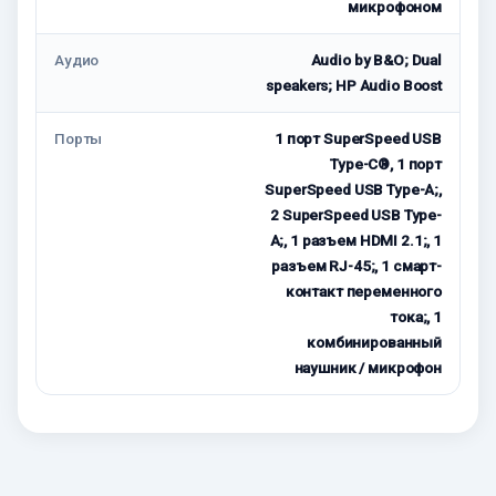
микрофоном
Аудио
Audio by B&O; Dual
speakers; HP Audio Boost
Порты
1 порт SuperSpeed USB
Type-C®, 1 порт
SuperSpeed USB Type-A;,
2 SuperSpeed USB Type-
A;, 1 разъем HDMI 2.1;, 1
разъем RJ-45;, 1 смарт-
контакт переменного
тока;, 1
комбинированный
наушник / микрофон