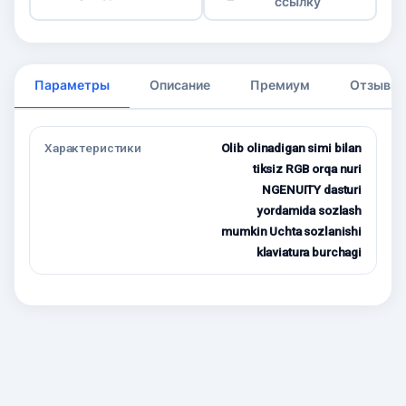
ссылку
Параметры
Описание
Премиум
Отзывы
Характеристики
Olib olinadigan simi bilan
tiksiz RGB orqa nuri
NGENUITY dasturi
yordamida sozlash
mumkin Uchta sozlanishi
klaviatura burchagi