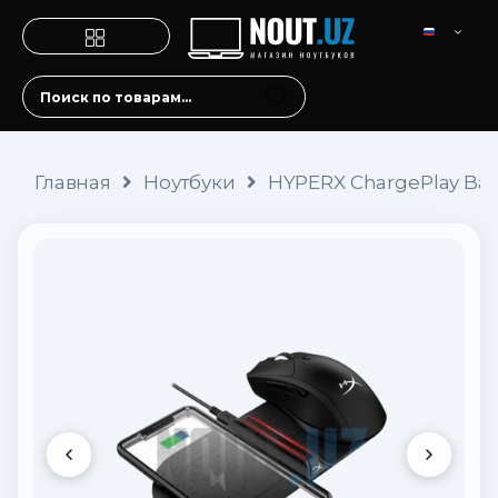
Главная
Ноутбуки
HYPERX ChargePlay Ba