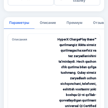
ссылку
Параметры
Описание
Премиум
Отзывы
Описания
HyperX ChargePlay Base™
qurilmangiz ikkita simsiz
qurilmagacha xavfsiz va
tez zaryadlanishini
ta'minlaydi. Hech qachon
o'lik qurilma bilan qo'lga
tushmang. Qulay simsiz
zaryadlash uchun
sichqonchani, telefonni,
eshitish vositasini yoki
boshqa Qi-ni qo'llab-
quvvatlaydigan qurilmani
universal Qi Certified