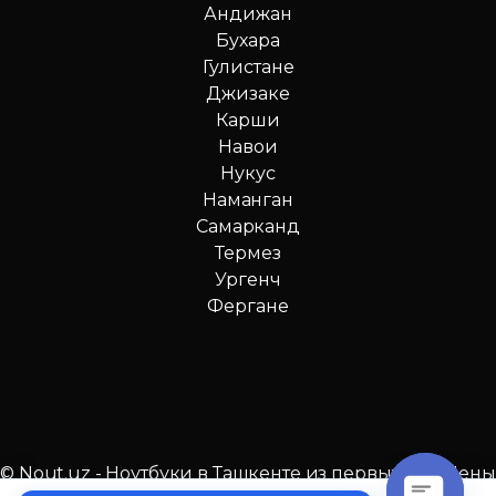
Андижан
Бухара
Гулистане
Джизаке
Карши
Навои
Нукус
Наманган
Самарканд
Термез
Ургенч
Фергане
© Nout.uz - Ноутбуки в Ташкенте из первых рук. Цены