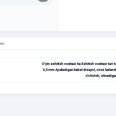
вы
O'yin eshitish vositasi ha Eshitish vositasi turi 
3,5 mm Ajraladigan kabel dizayni, ovoz balandl
o'chirish, olinadig