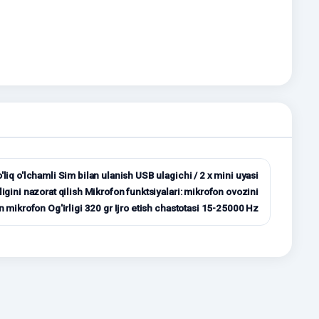
to'liq o'lchamli Sim bilan ulanish USB ulagichi / 2 x mini uyasi
igini nazorat qilish Mikrofon funktsiyalari: mikrofon ovozini
an mikrofon Og'irligi 320 gr Ijro etish chastotasi 15-25000 Hz