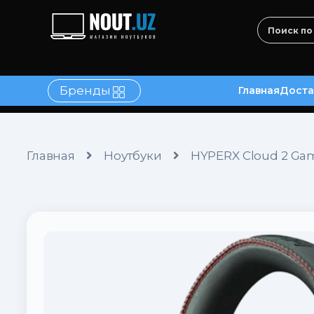
Бренды
Главная
Доста
в
Контакты
Главная
Ноутбуки
HYPERX Cloud 2 Gam