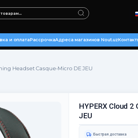
вка и оплата
Рассрочка
Адреса магазинов Nout.uz
Контакт
ing Headset Casque-Micro DE JEU
HYPERX Cloud 2 
JEU
Быстрая доставка