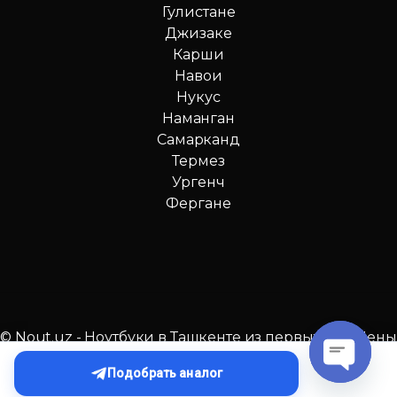
Гулистане
Джизаке
Карши
Навои
Нукус
Наманган
Самарканд
Термез
Ургенч
Фергане
© Nout.uz - Ноутбуки в Ташкенте из первых рук. Цены
№1 в Узбекистане!
Подобрать аналог
O