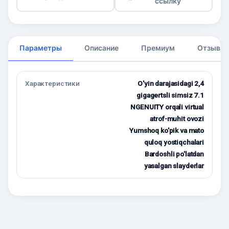
ссылку
Параметры
Описание
Премиум
Отзывы
Характеристики
O'yin darajasidagi 2,4
gigagertsli simsiz 7.1
NGENUITY orqali virtual
atrof-muhit ovozi
Yumshoq ko'pik va mato
quloq yostiqchalari
Bardoshli po'latdan
yasalgan slayderlar