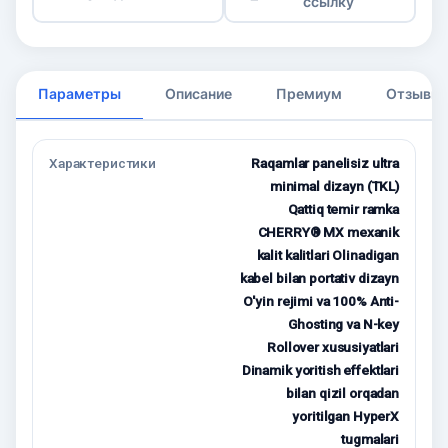
ссылку
Параметры
Описание
Премиум
Отзывы
Характеристики
Raqamlar panelisiz ultra
minimal dizayn (TKL)
Qattiq temir ramka
CHERRY® MX mexanik
kalit kalitlari Olinadigan
kabel bilan portativ dizayn
O'yin rejimi va 100% Anti-
Ghosting va N-key
Rollover xususiyatlari
Dinamik yoritish effektlari
bilan qizil orqadan
yoritilgan HyperX
tugmalari