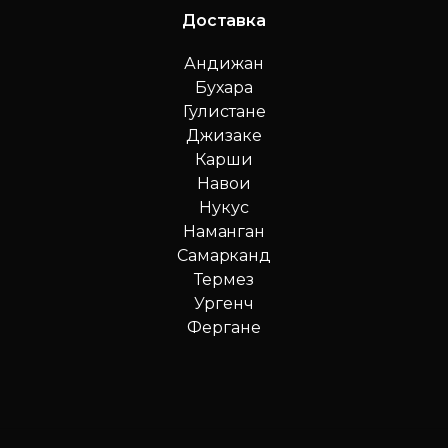
Доставка
Андижан
Бухара
Гулистане
Джизаке
Карши
Навои
Нукус
Наманган
Самарканд
Термез
Ургенч
Фергане