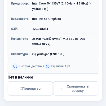
Процессор:
Intel Core i5-1135g7 (2.4 GHz – 4.2 GHz) (4
yadro; 8 ip;)
Видеокарта:
Intel Iris Xe Graphics
ОЗУ:
12GB DDR4
Накопитель:
256GB PCIe® NVMe™ M.2 SSD (512GB
SSD=+40 у.е)
Клавиатура:
Oq yoritilgan (ENG / RU)
Быстрая доставка
Гарантия: 1 yil
Нет в наличии
Скопировать
Поделиться
ссылку