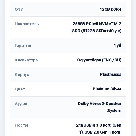
ОЗУ
12GB DDR4
Накопитель
256GB PCIe® NVMe™ M.2
SSD (512GB SSD=+40 у.е)
Гарантия
1 yil
Клавиатура
Oq yoritilgan (ENG / RU)
Корпус
Plastmassa
Цвет
Platinum Silver
Аудио
Dolby Atmos® Speaker
System
Порты
2 ta USB-a 3.0 porti (Gen
1), USB 2.0 Gen 1 porti,