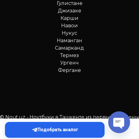
Гулистане
Джизаке
Карши
Навои
Нукус
Наманган
Самарканд
Термез
Ургенч
Фергане
© Nout.uz - Ноутбуки в Ташкенте из первых рук. Цены
№1 в Узбекистане!
Подобрать аналог
O