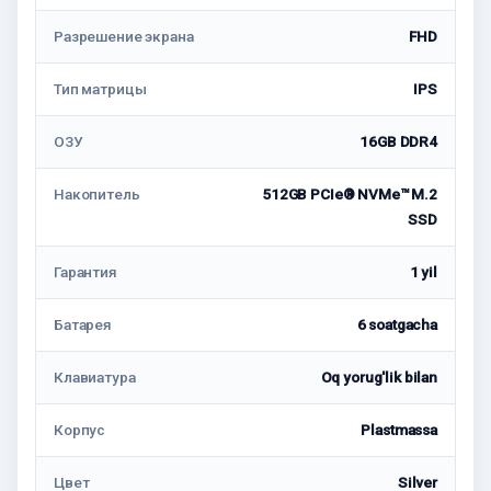
Разрешение экрана
FHD
Тип матрицы
IPS
ОЗУ
16GB DDR4
Накопитель
512GB PCIe® NVMe™ M.2
SSD
Гарантия
1 yil
Батарея
6 soatgacha
Клавиатура
Oq yorug'lik bilan
Корпус
Plastmassa
Цвет
Silver