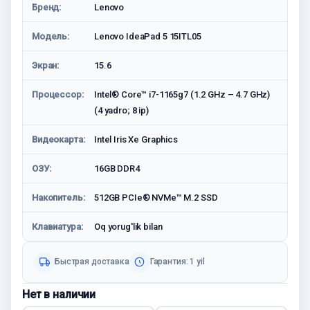
Бренд:
Lenovo
Модель:
Lenovo IdeaPad 5 15ITL05
Экран:
15.6
Процессор:
Intel® Core™ i7-1165g7 (1.2 GHz – 4.7 GHz)
(4 yadro; 8 ip)
Видеокарта:
Intel Iris Xe Graphics
ОЗУ:
16GB DDR4
Накопитель:
512GB PCIe® NVMe™ M.2 SSD
Клавиатура:
Oq yorug'lik bilan
Быстрая доставка
Гарантия: 1 yil
Нет в наличии