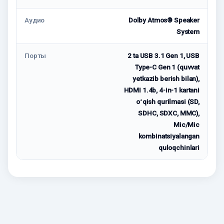
Аудио
Dolby Atmos® Speaker
System
Порты
2 ta USB 3.1 Gen 1, USB
Type-C Gen 1 (quvvat
yetkazib berish bilan),
HDMI 1.4b, 4-in-1 kartani
oʻqish qurilmasi (SD,
SDHC, SDXC, MMC),
Mic/Mic
kombinatsiyalangan
quloqchinlari