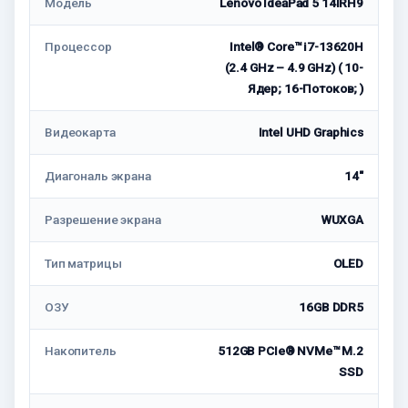
Модель
Lenovo IdeaPad 5 14IRH9
Процессор
Intel® Core™ i7-13620H
(2.4 GHz – 4.9 GHz) ( 10-
Ядeр; 16-Потоков; )
Видеокарта
Intel UHD Graphics
Диагональ экрана
14"
Разрешение экрана
WUXGA
Тип матрицы
OLED
ОЗУ
16GB DDR5
Накопитель
512GB PCIe® NVMe™ M.2
SSD