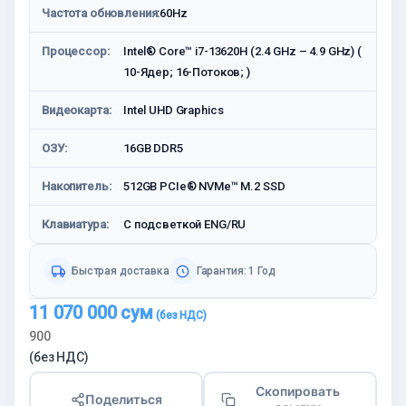
Частота обновления:
60Hz
Процессор:
Intel® Core™ i7-13620H (2.4 GHz – 4.9 GHz) (
10-Ядeр; 16-Потоков; )
Видеокарта:
Intel UHD Graphics
ОЗУ:
16GB DDR5
Накопитель:
512GB PCIe® NVMe™ M.2 SSD
Клавиатура:
С подсветкой ENG/RU
Быстрая доставка
Гарантия: 1 Год
11 070 000
сум
900
(без НДС)
Скопировать
Поделиться