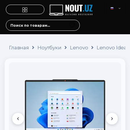
Главная
Ноутбуки
Lenovo
Lenovo IdeaPa