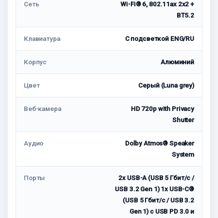
Сеть
Wi-Fi® 6, 802.11ax 2x2 +
BT5.2
Клавиатура
С подсветкой ENG/RU
Корпус
Алюминий
Цвет
Серый (Luna grey)
Веб-камера
HD 720p with Privacy
Shutter
Аудио
Dolby Atmos® Speaker
System
Порты
2x USB-A (USB 5 Гбит/с /
USB 3.2 Gen 1) 1x USB-C®
(USB 5 Гбит/с / USB 3.2
Gen 1) с USB PD 3.0 и