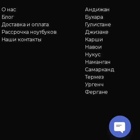
О нас
Андижан
Блог
Бухара
Доставка и оплата
Гулистане
Рассрочка ноутбуков
Джизаке
Наши контакты
Карши
Навои
Нукус
Наманган
Самарканд
Термез
Ургенч
Фергане
O