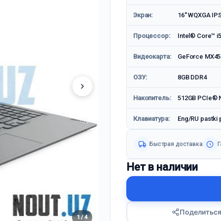
Экран:
16'' WQXGA IP
Процессор:
Intel® Core™ i5
Видеокарта:
GeForce MX45
ОЗУ:
8GB DDR4
Накопитель:
512GB PCIe® N
Клавиатура:
Eng/RU pastki p
Быстрая доставка
Г
Нет в наличии
Поделитьс
1 / 4