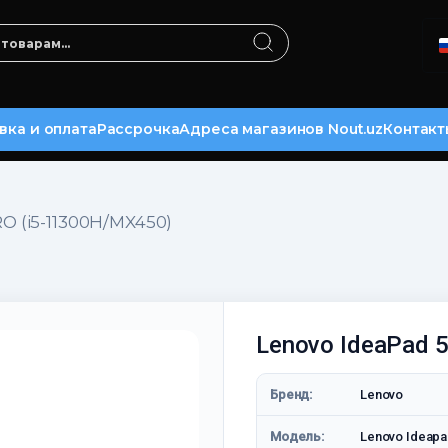
вка и оплата
Рассрочка
Адреса магазинов Nout.uz
Контакт
O (i5-11300H/MX450)
Lenovo IdeaPad 
Бренд:
Lenovo
Модель:
Lenovo Ideapa