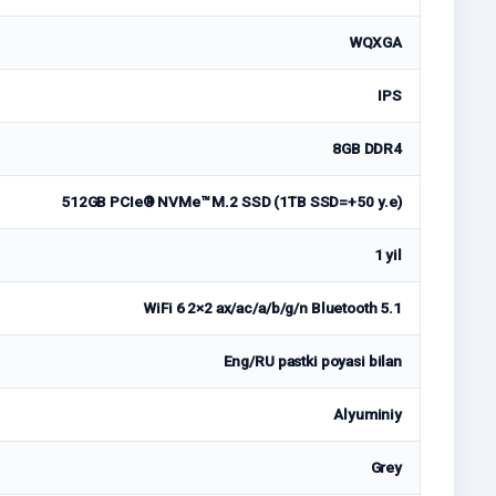
WQXGA
IPS
8GB DDR4
512GB PCIe® NVMe™ M.2 SSD (1TB SSD=+50 у.е)
1 yil
WiFi 6 2×2 ax/ac/a/b/g/n Bluetooth 5.1
Eng/RU pastki poyasi bilan
Alyuminiy
Grey