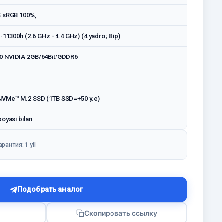
S sRGB 100%,
-11300h (2.6 GHz - 4.4 GHz) (4 yadro; 8 ip)
0 NVIDIA 2GB/64Bit/GDDR6
VMe™ M.2 SSD (1TB SSD=+50 у.е)
oyasi bilan
арантия: 1 yil
Подобрать аналог
я
Скопировать ссылку