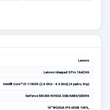
Lenovo
Lenovo Ideapad 5 Pro 16ACH6
Intel® Core™ i5-11300h (2.6 GHz - 4.4 GHz) (4 yadro; 8 ip)
GeForce MX450 NVIDIA 2GB/64Bit/GDDR6
16'' WQXGA IPS sRGB 100%,