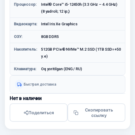
Процессор:
Intel® Core™ i5-12450h (3.3 GHz – 4.4 GHz)
(8 yadroli; 12 ip;)
Видеокарта:
Intel Iris Xe Graphics
ОЗУ:
8GB DDR5
Накопитель:
512GB PCIe® NVMe™ M.2 SSD (1TB SSD=+50
у.е)
Клавиатура:
Oq yoritilgan (ENG / RU)
Быстрая доставка
Нет в наличии
Скопировать
Поделиться
ссылку