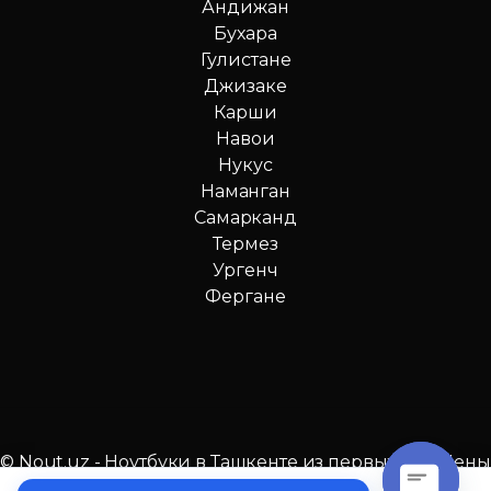
Андижан
Бухара
Гулистане
Джизаке
Карши
Навои
Нукус
Наманган
Самарканд
Термез
Ургенч
Фергане
© Nout.uz - Ноутбуки в Ташкенте из первых рук. Цены
№1 в Узбекистане!