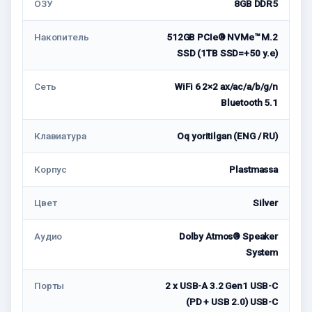
ОЗУ
8GB DDR5
Накопитель
512GB PCIe® NVMe™ M.2
SSD (1TB SSD=+50 у.е)
Сеть
WiFi 6 2×2 ax/ac/a/b/g/n
Bluetooth 5.1
Клавиатура
Oq yoritilgan (ENG / RU)
Корпус
Plastmassa
Цвет
Silver
Аудио
Dolby Atmos® Speaker
System
Порты
2 x USB-A 3.2 Gen1 USB-C
(PD + USB 2.0) USB-C