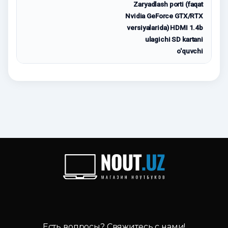
Zaryadlash porti (faqat
Nvidia GeForce GTX/RTX
versiyalarida) HDMI 1.4b
ulagichi SD kartani
o'quvchi
Есть вопросы? Свяжитесь с нами!