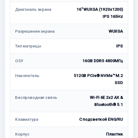
Диагональ экрана
16" WUXGA (1920x1200)
IPS 165Hz
Разрешение экрана
WUXGA
Тип матрицы
IPS
ОЗУ
16GB DDR5 4800МГц
Накопитель
512GB PCIe® NVMe™ M.2
SSD
Беспроводная связь
Wi-Fi 6E 2x2 AX &
Bluetooth® 5.1
Клавиатура
С подсветкой ENG/RU
Корпус
Пластик