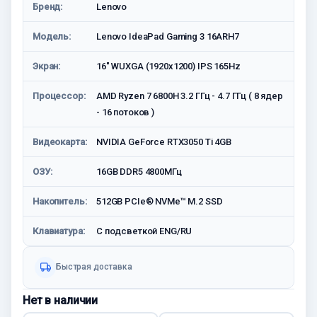
Бренд:
Lenovo
Модель:
Lenovo IdeaPad Gaming 3 16ARH7
Экран:
16" WUXGA (1920x1200) IPS 165Hz
Процессор:
AMD Ryzen 7 6800H 3.2 ГГц - 4.7 ГГц ( 8 ядер
- 16 потоков )
Видеокарта:
NVIDIA GeForce RTX3050 Ti 4GB
ОЗУ:
16GB DDR5 4800МГц
Накопитель:
512GB PCIe® NVMe™ M.2 SSD
Клавиатура:
С подсветкой ENG/RU
Быстрая доставка
Нет в наличии